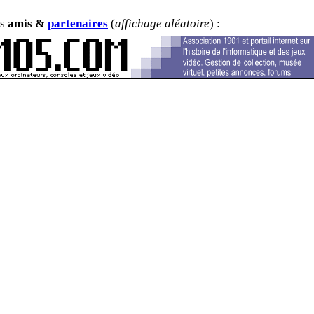
os
amis &
partenaires
(
affichage aléatoire
) :