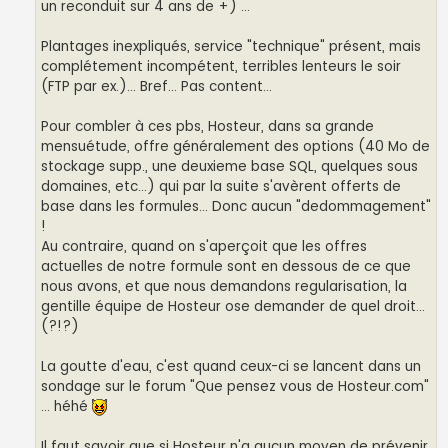
un reconduit sur 4 ans de +) ...
Plantages inexpliqués, service "technique" présent, mais
complétement incompétent, terribles lenteurs le soir
(FTP par ex.)... Bref... Pas content...
Pour combler à ces pbs, Hosteur, dans sa grande
mensuétude, offre généralement des options (40 Mo de
stockage supp., une deuxieme base SQL, quelques sous
domaines, etc...) qui par la suite s'avèrent offerts de
base dans les formules... Donc aucun "dedommagement"
!
Au contraire, quand on s'aperçoit que les offres
actuelles de notre formule sont en dessous de ce que
nous avons, et que nous demandons regularisation, la
gentille équipe de Hosteur ose demander de quel droit...
(?!?)
La goutte d'eau, c'est quand ceux-ci se lancent dans un
sondage sur le forum "Que pensez vous de Hosteur.com"
... héhé
Il faut savoir que si Hosteur n'a aucun moyen de prévenir