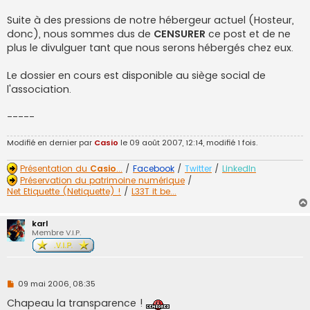
a
g
Suite à des pressions de notre hébergeur actuel (Hosteur,
e
donc), nous sommes dus de
CENSURER
ce post et de ne
n
o
plus le divulguer tant que nous serons hébergés chez eux.
n
l
u
Le dossier en cours est disponible au siège social de
l'association.
-----
Modifié en dernier par
Casio
le 09 août 2007, 12:14, modifié 1 fois.
Présentation du
Casio
...
/
Facebook
/
Twitter
/
LinkedIn
Préservation du patrimoine numérique
/
Net Etiquette (Netiquette) !
/
L33T it be...
karl
Membre V.I.P.
M
09 mai 2006, 08:35
e
s
Chapeau la transparence !
s