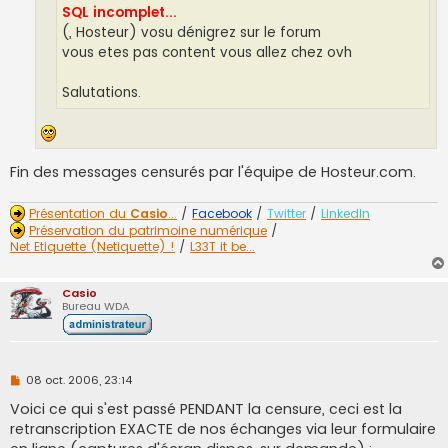
SQL incomplet...
(, Hosteur) vosu dénigrez sur le forum
vous etes pas content vous allez chez ovh
Salutations.
Fin des messages censurés par l'équipe de Hosteur.com.
Présentation du
Casio
...
/
Facebook
/
Twitter
/
LinkedIn
Préservation du patrimoine numérique
/
Net Etiquette (Netiquette) !
/
L33T it be...
Casio
Bureau WDA
M
08 oct. 2006, 23:14
e
s
Voici ce qui s'est passé PENDANT la censure, ceci est la
s
retranscription EXACTE de nos échanges via leur formulaire
a
g