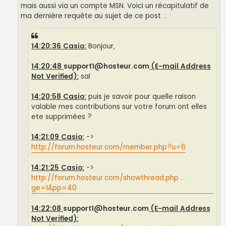
mais aussi via un compte MSN. Voici un récapitulatif de
ma dernière requête au sujet de ce post ... :
14:20:36 Casio:
Bonjour,
14:20:48
support1@hosteur.com
(E-mail Address
Not Verified):
sal
14:20:58 Casio:
puis je savoir pour quelle raison
valable mes contributions sur votre forum ont elles
ete supprimées ?
14:21:09 Casio:
->
http://forum.hosteur.com/member.php?u=6
14:21:25 Casio:
->
http://forum.hosteur.com/showthread.php ...
ge=1&pp=40
14:22:08
support1@hosteur.com
(E-mail Address
Not Verified):