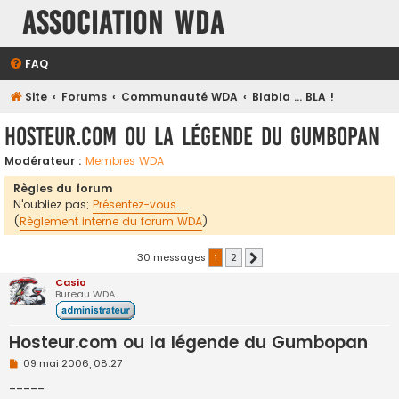
Association WDA
FAQ
Site
Forums
Communauté WDA
Blabla ... BLA !
Hosteur.com ou la légende du Gumbopan
Modérateur :
Membres WDA
Règles du forum
N'oubliez pas;
Présentez-vous ...
(
Règlement interne du forum WDA
)
30 messages
1
2
Suivante
Casio
Bureau WDA
Hosteur.com ou la légende du Gumbopan
M
09 mai 2006, 08:27
e
s
-----
s