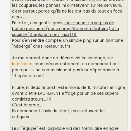
les coupures, les pannes, ni d'intervenir sur les serveurs,
c'est surtout parce qu'ils ne les ont pas du tout en face
d'eux...
En effet, ces gentils gens
sous-louent un surplus de
bande passante (donc complétement aléatoire) à la
société "theplanet.com", aux U.S.
Pour s'en rendre compte, un simple ping sur un domaine
"hébérgé" chez Hosteur suffit.
Je me permet donc de décrire via ce sondage, sur
leur forum
, mon mécontentement, en demandant aussi
pourquoi ils ne communiquent pas leur dépendance à
"theplanet.com"...
Ni une, ni deux, le post reste moins de 10 minutes en ligne,
avant d'être LACHEMENT effaçé par un de ses supers-
administrateurs... !!!
C'est énorme...
Ils demandent l'avis du client, mais refusent les
critiques...
Leur "équipe" est joignable via des formulaire en ligne,