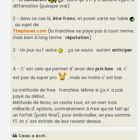
diffamation (puisque vrai)
2 - dans ce cas là,
être franc
, et poser carte sur table
, au sujet de
Theplanet.com
(la franchise ne paye pas à court terme,
mais bien à long terme :
réputation
)
3 - Un jour ou l' autre
, ça se saura : autant
anticiper
...
4 - C' est cela qui permet d' avoir des
prix bas
: ok, c'
est pas du super pro
, mais au moins c' est bas ...
La méthode de Free : franchise. Même si ça n' a pas
payé au début...
Méthode de Noos, on cache tout, et on met trois
milliards d' options, contrairement à Free qui ne fait qu'
un forfait (point final), pour embrouiller, un peu comme
FT, et c' est entrain de leur revenir dessus ...
Casio a écrit :