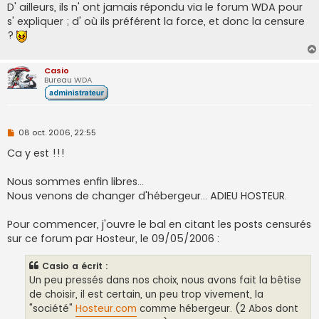
D' ailleurs, ils n' ont jamais répondu via le forum WDA pour
a
g
s' expliquer ; d' où ils préférent la force, et donc la censure
e
?
n
o
n
l
Casio
u
Bureau WDA
M
08 oct. 2006, 22:55
e
s
Ca y est !!!
s
a
g
Nous sommes enfin libres...
e
Nous venons de changer d'hébergeur... ADIEU HOSTEUR.
n
o
n
Pour commencer, j'ouvre le bal en citant les posts censurés
l
u
sur ce forum par Hosteur, le 09/05/2006 :
Casio a écrit :
Un peu pressés dans nos choix, nous avons fait la bêtise
de choisir, il est certain, un peu trop vivement, la
"société"
Hosteur.com
comme hébergeur. (2 Abos dont