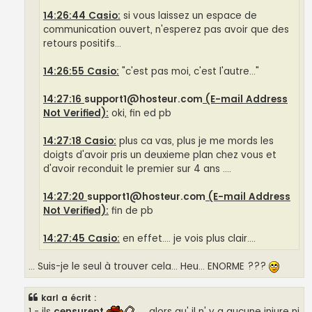
14:26:44 Casio:
si vous laissez un espace de
communication ouvert, n'esperez pas avoir que des
retours positifs...
14:26:55 Casio:
"c'est pas moi, c'est l'autre..."
14:27:16
support1@hosteur.com
(E-mail Address
Not Verified):
oki, fin ed pb
14:27:18 Casio:
plus ca vas, plus je me mords les
doigts d'avoir pris un deuxieme plan chez vous et
d'avoir reconduit le premier sur 4 ans ....
14:27:20
support1@hosteur.com
(E-mail Address
Not Verified):
fin de pb
14:27:45 Casio:
en effet.... je vois plus clair....
... Suis-je le seul à trouver cela... Heu... ENORME ???
karl a écrit :
1 - ils
censurent
, alors qu' il n' y a aucune injure ni