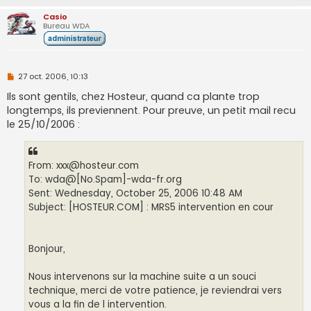
e
n
Casio
o
Bureau WDA
n
l
u
M
27 oct. 2006, 10:13
e
s
Ils sont gentils, chez Hosteur, quand ca plante trop
s
longtemps, ils previennent. Pour preuve, un petit mail recu
a
g
le 25/10/2006 :
e
n
o
n
From:
xxx@hosteur.com
l
u
To: wda@[No.Spam]-wda-fr.org
Sent: Wednesday, October 25, 2006 10:48 AM
Subject: [HOSTEUR.COM] : MRS5 intervention en cour
Bonjour,
Nous intervenons sur la machine suite a un souci
technique, merci de votre patience, je reviendrai vers
vous a la fin de l intervention.