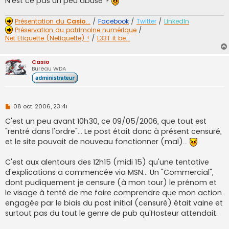
N'est ce pas un peu abusé ?
Présentation du
Casio
...
/
Facebook
/
Twitter
/
LinkedIn
Préservation du patrimoine numérique
/
Net Etiquette (Netiquette) !
/
L33T it be...
Casio
Bureau WDA
M
08 oct. 2006, 23:41
e
s
C'est un peu avant 10h30, ce 09/05/2006, que tout est
s
"rentré dans l'ordre"... Le post était donc à présent censuré,
a
g
et le site pouvait de nouveau fonctionner (mal)...
e
n
o
C'est aux alentours des 12h15 (midi 15) qu'une tentative
n
d'explications a commencée via MSN... Un "Commercial",
l
u
dont pudiquement je censure (à mon tour) le prénom et
le visage à tenté de me faire comprendre que mon action
engagée par le biais du post initial (censuré) était vaine et
surtout pas du tout le genre de pub qu'Hosteur attendait.