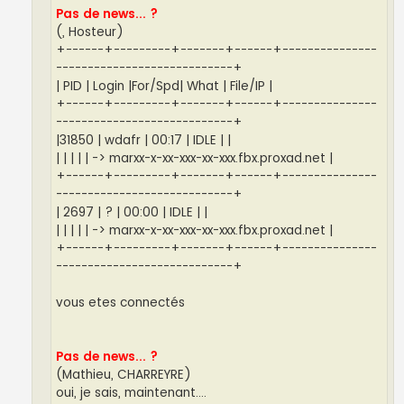
Pas de news... ?
(, Hosteur)
+------+---------+-------+------+---------------
----------------------------+
| PID | Login |For/Spd| What | File/IP |
+------+---------+-------+------+---------------
----------------------------+
|31850 | wdafr | 00:17 | IDLE | |
| | | | | -> marxx-x-xx-xxx-xx-xxx.fbx.proxad.net |
+------+---------+-------+------+---------------
----------------------------+
| 2697 | ? | 00:00 | IDLE | |
| | | | | -> marxx-x-xx-xxx-xx-xxx.fbx.proxad.net |
+------+---------+-------+------+---------------
----------------------------+
vous etes connectés
Pas de news... ?
(Mathieu, CHARREYRE)
oui, je sais, maintenant....