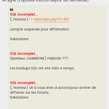
en ligne (captures d'écran dispos. sur demande) :
e
n
o
n
SQL incomplet...
l
u
(, Hosteur) ->
viewtopic.php?t=461
compte suspendu pour diffamation
Salutations.
SQL incomplet...
(Mathieu, CHARREYRE) PARDON ???
Les backups SQL ont ete faits a temps.
SQL incomplet...
(, Hosteur) ok si vous etes d accord pour arreter de
diffamer sur les forums...
Salutations.