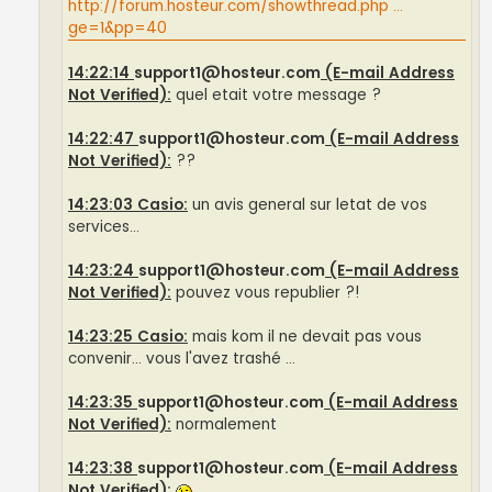
http://forum.hosteur.com/showthread.php ...
ge=1&pp=40
14:22:14
support1@hosteur.com
(E-mail Address
Not Verified):
quel etait votre message ?
14:22:47
support1@hosteur.com
(E-mail Address
Not Verified):
??
14:23:03 Casio:
un avis general sur letat de vos
services...
14:23:24
support1@hosteur.com
(E-mail Address
Not Verified):
pouvez vous republier ?!
14:23:25 Casio:
mais kom il ne devait pas vous
convenir... vous l'avez trashé ...
14:23:35
support1@hosteur.com
(E-mail Address
Not Verified):
normalement
14:23:38
support1@hosteur.com
(E-mail Address
Not Verified):