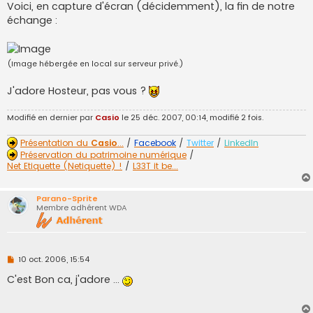
Voici, en capture d'écran (décidemment), la fin de notre
échange :
(Image hébergée en local sur serveur privé.)
J'adore Hosteur, pas vous ?
Modifié en dernier par
Casio
le 25 déc. 2007, 00:14, modifié 2 fois.
Présentation du
Casio
...
/
Facebook
/
Twitter
/
LinkedIn
Préservation du patrimoine numérique
/
Net Etiquette (Netiquette) !
/
L33T it be...
Parano-Sprite
Membre adhérent WDA
M
10 oct. 2006, 15:54
e
s
C'est Bon ca, j'adore ...
s
a
g