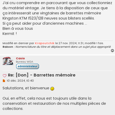
g
J’ai cru comprendre en parcourant que vous collectionniez
e
du matériel vintage. Je tiens à la disposition de ceux que
n
o
ça intéresserait une vingtaines de barrettes mémoire
n
Kingston KTM 1523/128 neuves sous blisters scellés.
l
u
Si ça peut aider pour d’anciennes machines …
Bien à vous tous
Kermit !
Modifié en dernier par
Krapoutchik
le 27 nov. 2024, 11:31, modifié 1 fois.
Raison :
Nomenclature du titre et déplacement dans un sujet plus approprié
Casio
Bureau WDA
Re: [Don] - Barrettes mémoire
M
10 déc. 2024, 10:40
e
s
Salutations, et bienvenue
s
a
g
Oui, en effet, cela nous est toujours utile dans la
e
conservation et restauration de nos multiples pièces de
n
o
collections.
n
l