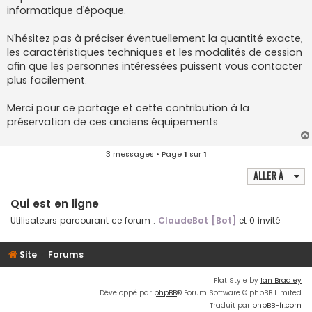
informatique d’époque.
N’hésitez pas à préciser éventuellement la quantité exacte,
les caractéristiques techniques et les modalités de cession
afin que les personnes intéressées puissent vous contacter
plus facilement.
Merci pour ce partage et cette contribution à la
préservation de ces anciens équipements.
3 messages • Page
1
sur
1
Aller à
Qui est en ligne
Utilisateurs parcourant ce forum :
ClaudeBot [Bot]
et 0 invité
Site
Forums
Flat Style by
Ian Bradley
Développé par
phpBB
® Forum Software © phpBB Limited
Traduit par
phpBB-fr.com