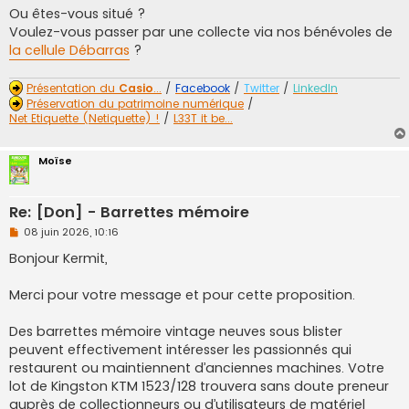
u
Ou êtes-vous situé ?
Voulez-vous passer par une collecte via nos bénévoles de
la cellule Débarras
?
Présentation du
Casio
...
/
Facebook
/
Twitter
/
LinkedIn
Préservation du patrimoine numérique
/
Net Etiquette (Netiquette) !
/
L33T it be...
Moïse
Re: [Don] - Barrettes mémoire
M
08 juin 2026, 10:16
e
s
Bonjour Kermit,
s
a
g
Merci pour votre message et pour cette proposition.
e
n
o
Des barrettes mémoire vintage neuves sous blister
n
peuvent effectivement intéresser les passionnés qui
l
u
restaurent ou maintiennent d’anciennes machines. Votre
lot de Kingston KTM 1523/128 trouvera sans doute preneur
auprès de collectionneurs ou d’utilisateurs de matériel