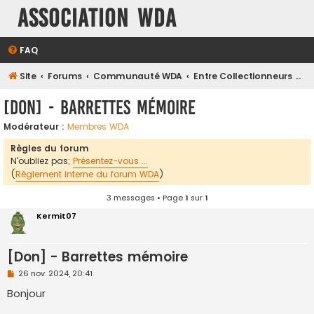
Association WDA
FAQ
Site
Forums
Communauté WDA
Entre Collectionneurs ...
[Don] - Barrettes mémoire
Modérateur :
Membres WDA
Règles du forum
N'oubliez pas;
Présentez-vous ...
(
Règlement interne du forum WDA
)
3 messages • Page
1
sur
1
Kermit07
[Don] - Barrettes mémoire
M
26 nov. 2024, 20:41
e
s
Bonjour
s
a