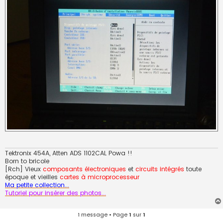
Tektronix 454A, Atten ADS 1102CAL Powa !!
Born to bricole
[Rch] Vieux
composants électroniques
et
circuits intégrés
toute
époque et vieilles
cartes à microprocesseur
Ma petite collection...
Tutoriel pour insérer des photos...
1 message • Page
1
sur
1