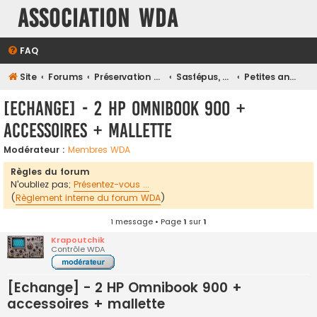
Association WDA
FAQ
Site
Forums
Préservation et Restauration du Patrimoine Numérique
Sasfépus, Oldies, Machines & Systèmes d'Antan
Petites annonces Oldies
[Echange] - 2 HP Omnibook 900 +
accessoires + mallette
Modérateur :
Membres WDA
Règles du forum
N'oubliez pas;
Présentez-vous ...
(
Règlement interne du forum WDA
)
1 message • Page
1
sur
1
Krapoutchik
Contrôle WDA
[Echange] - 2 HP Omnibook 900 +
accessoires + mallette