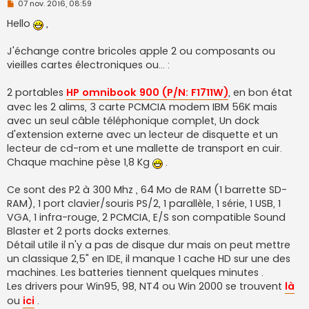
M
07 nov. 2016, 08:59
e
s
Hello
,
s
a
g
J'échange contre bricoles apple 2 ou composants ou
e
vieilles cartes électroniques ou... :
n
o
n
2 portables
HP omnibook 900 (P/N: F1711W)
, en bon état
l
u
avec les 2 alims, 3 carte PCMCIA modem IBM 56K mais
avec un seul câble téléphonique complet, Un dock
d'extension externe avec un lecteur de disquette et un
lecteur de cd-rom et une mallette de transport en cuir.
Chaque machine pèse 1,8 Kg
.
Ce sont des P2 à 300 Mhz , 64 Mo de RAM (1 barrette SD-
RAM), 1 port clavier/souris PS/2, 1 parallèle, 1 série, 1 USB, 1
VGA, 1 infra-rouge, 2 PCMCIA, E/S son compatible Sound
Blaster et 2 ports docks externes.
Détail utile il n'y a pas de disque dur mais on peut mettre
un classique 2,5" en IDE, il manque 1 cache HD sur une des
machines. Les batteries tiennent quelques minutes .
Les drivers pour Win95, 98, NT4 ou Win 2000 se trouvent
là
ou
ici
.