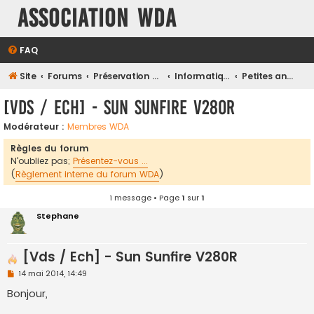
Association WDA
FAQ
Site
Forums
Préservation et Restauration du Patrimoine Numérique
Informatique moderne et son environnement
Petites annonces Informatique générales
[Vds / Ech] - Sun Sunfire V280R
Modérateur :
Membres WDA
Règles du forum
N'oubliez pas;
Présentez-vous ...
(
Règlement interne du forum WDA
)
1 message • Page
1
sur
1
Stephane
[Vds / Ech] - Sun Sunfire V280R
M
14 mai 2014, 14:49
e
s
Bonjour,
s
a