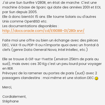
g
J'ai une Sun Sunfire V280R, en état de marche. C'est une
e
machine à base de Sparc qui date des années 2001 et EOL
n
o
par Sun depuis 2005.
n
Elle à donc bientôt 15 ans. Elle tourne Solaris ou d'autres
l
u
Unix comme OpenBSD etc.
Les documentations disponibles :
http://docs.oracle.com/cd/E19088-01/280r.srvr/
Faite moi une offre ou bien un échange avec des pièces
DEC, VAX-11 ou PDP-11 ou n'importe quoi avec un frontal à
clefs (genre Data General Nova, Intel Intellec, etc.)
Elle se trouve à Gif-sur-Yvette (environ 25Km de paris au
sud), mais avec ces 30 Kg c'est un peu lourd pour voyager
en RER.
Prévoyez de la ramener au portes de paris (sud) avec 2
passagers clandestins : moi même et une station DEC
Merci,
Cordialement,
Stéphane