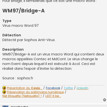
Pour Bridge, il semblerais que ce soit une macro Word :
s
a
WM97/Bridge-A
g
e
n
o
Type
n
l
Virus macro Word 97
u
Détection
Détecté par Sophos Anti-Virus.
Description
WM97/Bridge-A est un virus macro Word qui contient deux
macros appelées Contec et MdCont. Le virus change le
nom Event depuis lequel il est exécuté à Acol. Ceci est
réalisé dans l'espoir d'éviter la détection.
Source : sophos.fr
Présentation du
Casio
...
/
Facebook
/
Twitter
/
LinkedIn
Préservation du patrimoine numérique
/
Net Etiquette (Netiquette) !
/
L33T it be...
morcheeba