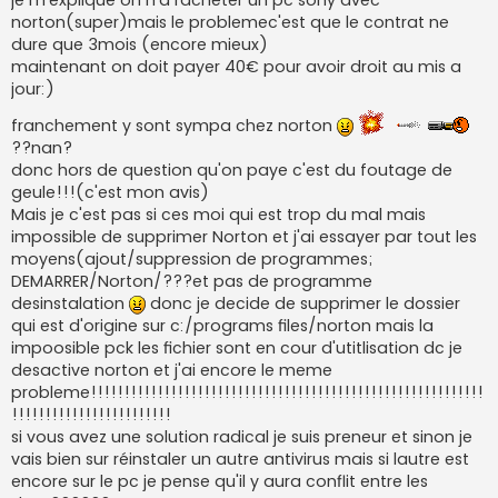
a
g
norton(super)mais le problemec'est que le contrat ne
e
dure que 3mois (encore mieux)
n
o
maintenant on doit payer 40€ pour avoir droit au mis a
n
jour:)
l
u
franchement y sont sympa chez norton
??nan?
donc hors de question qu'on paye c'est du foutage de
geule!!!(c'est mon avis)
Mais je c'est pas si ces moi qui est trop du mal mais
impossible de supprimer Norton et j'ai essayer par tout les
moyens(ajout/suppression de programmes;
DEMARRER/Norton/???et pas de programme
desinstalation
donc je decide de supprimer le dossier
qui est d'origine sur c:/programs files/norton mais la
impoosible pck les fichier sont en cour d'utitlisation dc je
desactive norton et j'ai encore le meme
probleme!!!!!!!!!!!!!!!!!!!!!!!!!!!!!!!!!!!!!!!!!!!!!!!!!!!!!!!!!!!
!!!!!!!!!!!!!!!!!!!!!!!!
si vous avez une solution radical je suis preneur et sinon je
vais bien sur réinstaler un autre antivirus mais si lautre est
encore sur le pc je pense qu'il y aura conflit entre les