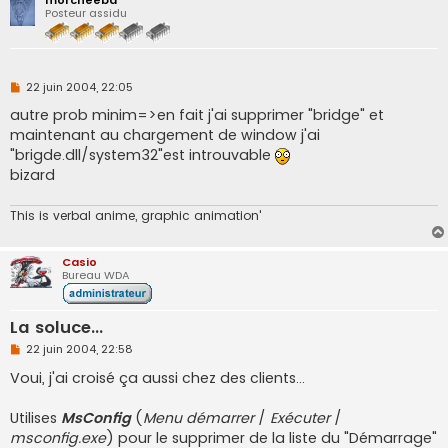
Posteur assidu
M
22 juin 2004, 22:05
e
s
autre prob minim=>en fait j'ai supprimer "bridge" et
s
maintenant au chargement de window j'ai
a
g
"brigde.dll/system32"est introuvable
e
bizard
n
o
n
This is verbal anime, graphic animation'
l
u
Casio
Bureau WDA
La soluce...
M
22 juin 2004, 22:58
e
s
Voui, j'ai croisé ça aussi chez des clients...
s
a
g
Utilises
MsConfig
(
Menu démarrer
/
Exécuter
/
e
msconfig.exe
) pour le supprimer de la liste du "Démarrage"
n