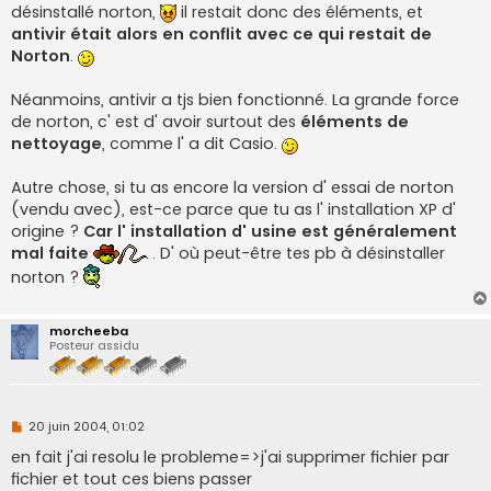
o
désinstallé norton,
il restait donc des éléments, et
n
antivir était alors en conflit avec ce qui restait de
l
u
Norton
.
Néanmoins, antivir a tjs bien fonctionné. La grande force
de norton, c' est d' avoir surtout des
éléments de
nettoyage
, comme l' a dit Casio.
Autre chose, si tu as encore la version d' essai de norton
(vendu avec), est-ce parce que tu as l' installation XP d'
origine ?
Car l' installation d' usine est généralement
mal faite
. D' où peut-être tes pb à désinstaller
norton ?
morcheeba
Posteur assidu
M
20 juin 2004, 01:02
e
s
en fait j'ai resolu le probleme=>j'ai supprimer fichier par
s
fichier et tout ces biens passer
a