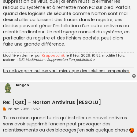
suppression de virus, que j'ai enfin réussi à éliminer les
résidus du système et à remettre mon PC sur pied. Parfois,
quand des logiciels de sécurité comme Norton sont mal
désinstallés ou laissent des traces dans le registre, ces
résidus peuvent gêner l’installation d’un autre antivirus ou
ralentir l'ordinateur. Un nettoyage manuel du système, en
particulier du registre et des fichiers cachés, peut alors
faire une grande différence.
Modifié en dernier par
Krapoutchik
le 11 févr. 2026, 10:52, modifié 1 fois.
Raison :
Edit Modération : Suppression lien publicitaire
Un nettoyage minutieux vaut mieux que des solutions temporaires
.
longon
Re: [Qst] - Norton Antivirus [RESOLU]
M
28 avr. 2026, 18:57
e
s
Tu as raison qaund tu dis qu' installer un nouvel antivirus
s
sans avoir supprimé l’ancien peut provoquer des
a
g
ralentissements ou des blocages j'en sais quelque chose
e
n