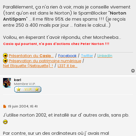
Parallélement, ça n'a rien à voir, mais je conseille vivement
(tant qu'on est dans le Norton) le SpamBlocker "
Norton
AntiSpam
" ... Il me filtre 95% de mes spams !!! (je reçois
entre 250 à 400 mails par jour ... faites le calcul...)
Voilou, en ésperant t'avoir répondu, cher Morcheeba...
Casio qui pourtant, n'a pas d'actions chez Peter Norton !!!
Présentation du
Casio
...
/
Facebook
/
Twitter
/
LinkedIn
Préservation du patrimoine numérique
/
Net Etiquette (Netiquette) !
/
L33T it be...
karl
Membre V.I.P.
M
19 juin 2004, 16:41
e
s
J'utilise norton 2002, et installé sur d' autres ordis, sans pb.
s
a
g
e
Par contre, sur un des ordinateurs où j' avais mal
n