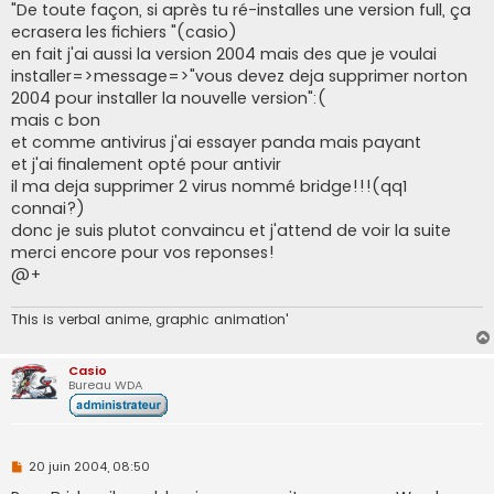
g
"De toute façon, si après tu ré-installes une version full, ça
e
ecrasera les fichiers "(casio)
n
o
en fait j'ai aussi la version 2004 mais des que je voulai
n
installer=>message=>"vous devez deja supprimer norton
l
u
2004 pour installer la nouvelle version":(
mais c bon
et comme antivirus j'ai essayer panda mais payant
et j'ai finalement opté pour antivir
il ma deja supprimer 2 virus nommé bridge!!!(qq1
connai?)
donc je suis plutot convaincu et j'attend de voir la suite
merci encore pour vos reponses!
@+
This is verbal anime, graphic animation'
Casio
Bureau WDA
M
20 juin 2004, 08:50
e
s