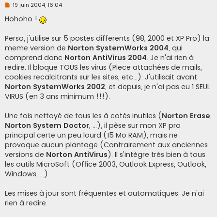
M
19 juin 2004, 16:04
e
s
Hohoho !
s
a
g
Perso, j'utilise sur 5 postes differents (98, 2000 et XP Pro) la
e
meme version de
Norton SystemWorks 2004
, qui
n
o
comprend donc
Norton AntiVirus 2004
. Je n'ai rien à
n
redire. Il bloque TOUS les virus (Piece attachées de mails,
l
u
cookies recalcitrants sur les sites, etc...). J'utilisait avant
Norton SystemWorks 2002
, et depuis, je n'ai pas eu 1 SEUL
VIRUS (en 3 ans minimum !!!).
Une fois nettoyé de tous les à cotés inutiles (
Norton Erase
,
Norton System Doctor
, ...), il pèse sur mon XP pro
principal certe un peu lourd (15 Mo RAM), mais ne
provoque aucun plantage (Contrairement aux anciennes
versions de
Norton AntiVirus
). Il s'intègre trés bien à tous
les outils MicroSoft (Office 2003, Outlook Express, Outlook,
Windows, ...)
Les mises à jour sont fréquentes et automatiques. Je n'ai
rien à redire.