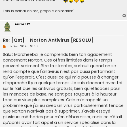
n
l
u
This is verbal anime, graphic animation'
Aurore12
Re: [Qst] - Norton Antivirus [RESOLU]
M
08 févr. 2026, 16:10
e
s
Salut Morcheeba, je comprends bien ton agacement
s
concernant Norton. Ces offres limitées dans le temps
a
g
peuvent vraiment être frustrantes, surtout quand on se
e
rend compte que l'antivirus n'est pas aussi performant
n
o
qu'on l'espérait. C'est aussi ce qui m'a poussé à changer
n
d'approche il y a quelque temps. Je suis d’accord avec toi
l
u
sur le fait que les antivirus gratuits, bien qu'efficaces pour
les menaces de base, ne sont pas toujours à la hauteur
face aux virus plus complexes. Cela m'a rappelé un
problème que j'ai eu avec un virus particulièrement tenace
que Norton n’arrivait pas à supprimer. J'avais essayé
plusieurs méthodes pour m’en débarrasser, mais ce n’était
qu’après avoir fait appel à un service spécialisé dans la