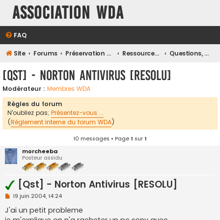
Association WDA
FAQ
Site
Forums
Préservation et Restauration du Patrimoine Numérique
Ressources Techniques, Assistance et tutos
Questions, Conflits, Problèmes, Virus ou Astuces ?
[Qst] - Norton Antivirus [RESOLU]
Modérateur :
Membres WDA
Règles du forum
N'oubliez pas;
Présentez-vous ...
(
Règlement interne du forum WDA
)
10 messages • Page
1
sur
1
morcheeba
Posteur assidu
[Qst] - Norton Antivirus [RESOLU]
M
19 juin 2004, 14:24
e
s
J'ai un petit probleme
s
je m'explique on n'a racheter un pc sony avec