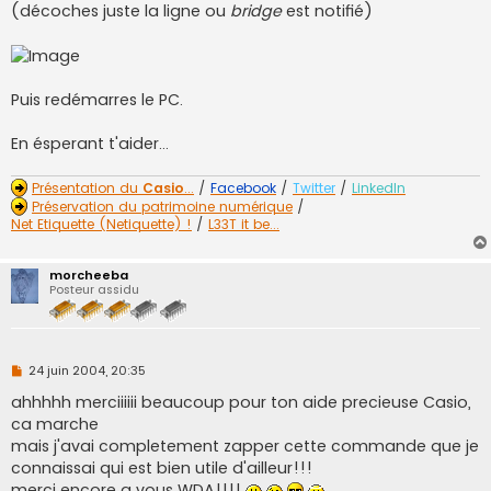
o
(décoches juste la ligne ou
bridge
est notifié)
n
l
u
Puis redémarres le PC.
En ésperant t'aider...
Présentation du
Casio
...
/
Facebook
/
Twitter
/
LinkedIn
Préservation du patrimoine numérique
/
Net Etiquette (Netiquette) !
/
L33T it be...
morcheeba
Posteur assidu
M
24 juin 2004, 20:35
e
s
ahhhhh merciiiiii beaucoup pour ton aide precieuse Casio,
s
ca marche
a
g
mais j'avai completement zapper cette commande que je
e
connaissai qui est bien utile d'ailleur!!!
n
o
merci encore a vous WDA!!!!