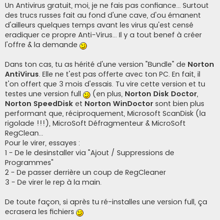
Un Antivirus gratuit, moi, je ne fais pas confiance... Surtout
des trucs russes fait au fond d'une cave, d'ou émanent
d'ailleurs quelques temps avant les virus qu'est censé
eradiquer ce propre Anti-Virus... Il y a tout benef à créer
l'offre & la demande
Dans ton cas, tu as hérité d'une version "Bundle" de
Norton
AntiVirus
. Elle ne t'est pas offerte avec ton PC. En fait, il
t'on offert que 3 mois d'essais. Tu vire cette version et tu
testes une version full
(en plus,
Norton Disk Doctor
,
Norton SpeedDisk
et
Norton WinDoctor
sont bien plus
performant que, réciproquement, Microsoft ScanDisk (la
rigolade !!!), MicroSoft Défragmenteur & MicroSoft
RegClean...
Pour le virer, essayes :
1 - De le desinstaller via "Ajout / Suppressions de
Programmes"
2 - De passer derrière un coup de RegCleaner
3 - De virer le rep à la main.
De toute façon, si après tu ré-installes une version full, ça
ecrasera les fichiers