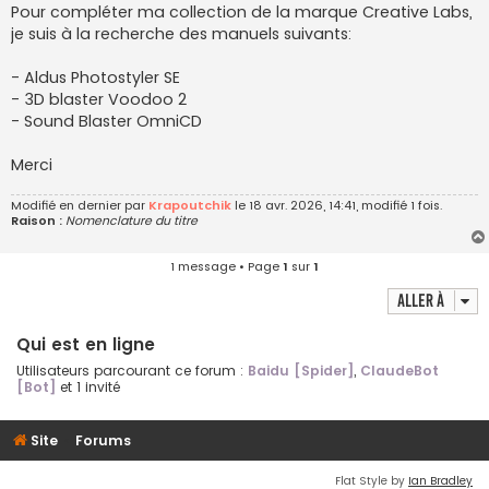
g
Pour compléter ma collection de la marque Creative Labs,
e
je suis à la recherche des manuels suivants:
n
o
n
- Aldus Photostyler SE
l
u
- 3D blaster Voodoo 2
- Sound Blaster OmniCD
Merci
Modifié en dernier par
Krapoutchik
le 18 avr. 2026, 14:41, modifié 1 fois.
Raison :
Nomenclature du titre
1 message • Page
1
sur
1
Aller à
Qui est en ligne
Utilisateurs parcourant ce forum :
Baidu [Spider]
,
ClaudeBot
[Bot]
et 1 invité
Site
Forums
Flat Style by
Ian Bradley