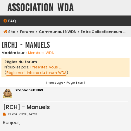
Association WDA
FAQ
Site
Forums
Communauté WDA
Entre Collectionneurs ...
[RCH] - Manuels
Modérateur :
Membres WDA
Règles du forum
N'oubliez pas;
Présentez-vous ...
(
Règlement interne du forum WDA
)
1 message • Page
1
sur
1
stephaneh1369
[RCH] - Manuels
M
18 avr. 2026, 14:23
e
s
Bonjour,
s
a