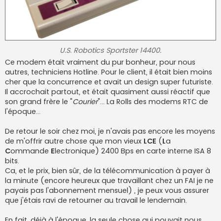
U.S. Robotics Sportster 14400.
Ce modem était vraiment du pur bonheur, pour nous
autres, techniciens Hotline. Pour le client, il était bien moins
cher que la concurrence et avait un design super futuriste.
Il accrochait partout, et était quasiment aussi réactif que
son grand frère le "
Courier
"... La Rolls des modems RTC de
l'époque...
De retour le soir chez moi, je n'avais pas encore les moyens
de m'offrir autre chose que mon vieux
LCE
(
L
a
C
ommande
E
lectronique) 2400 Bps en carte interne ISA 8
bits.
Ca, et le prix, bien sûr, de la télécommunication à payer à
la minute (encore heureux que travaillant chez un FAI je ne
payais pas l'abonnement mensuel) , je peux vous assurer
que j'étais ravi de retourner au travail le lendemain.
En fait, déjà à l'époque, la seule chose qui pouvait nous