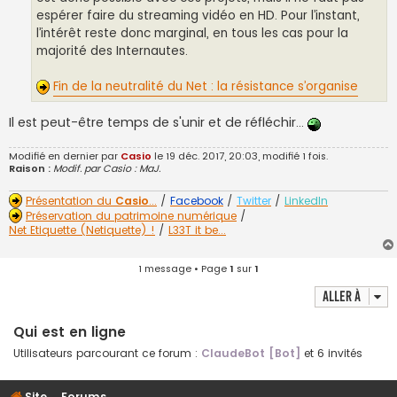
espérer faire du streaming vidéo en HD. Pour l’instant,
l’intérêt reste donc marginal, en tous les cas pour la
majorité des Internautes.
Fin de la neutralité du Net : la résistance s’organise
Il est peut-être temps de s'unir et de réfléchir...
Modifié en dernier par
Casio
le 19 déc. 2017, 20:03, modifié 1 fois.
Raison :
Modif. par Casio : MaJ.
Présentation du
Casio
...
/
Facebook
/
Twitter
/
LinkedIn
Préservation du patrimoine numérique
/
Net Etiquette (Netiquette) !
/
L33T it be...
1 message • Page
1
sur
1
Aller à
Qui est en ligne
Utilisateurs parcourant ce forum :
ClaudeBot [Bot]
et 6 invités
Site
Forums