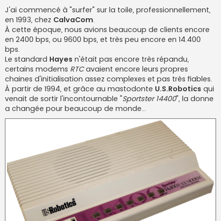
a
g
J'ai commencé à "surfer" sur la toile, professionnellement,
e
en 1993, chez
CalvaCom
.
n
o
À cette époque, nous avions beaucoup de clients encore
n
en 2400 bps, ou 9600 bps, et très peu encore en 14.400
l
u
bps.
Le standard
Hayes
n'était pas encore très répandu,
certains modems
RTC
avaient encore leurs propres
chaines d'initialisation assez complexes et pas très fiables.
À partir de 1994, et grâce au mastodonte
U.S.Robotics
qui
venait de sortir l'incontournable "
Sportster 14400
", la donne
a changée pour beaucoup de monde...