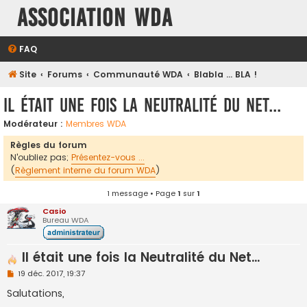
Association WDA
FAQ
Site
Forums
Communauté WDA
Blabla ... BLA !
Il était une fois la Neutralité du Net...
Modérateur :
Membres WDA
Règles du forum
N'oubliez pas;
Présentez-vous ...
(
Règlement interne du forum WDA
)
1 message • Page
1
sur
1
Casio
Bureau WDA
Il était une fois la Neutralité du Net...
M
19 déc. 2017, 19:37
e
s
Salutations,
s