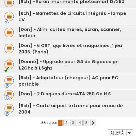
[Rch] - Ecran imprimante photosmart D7260
[Rch] - Barrettes de circuits intégrés - lampe
UV
[Don] - Alim, cartes mères, écran, scanner,
lecteur...
[Don] - 6 CRT, qqs livres et magazines, 1 jeu
2005. (Paris).
[Donné] - Upgrade pour G4 de Gigadesign
1,2Ghz à 1,6ghz
[Rch] - Adaptateur (chargeur) AC pour PC
portable
[Don] - 2 Disques durs sATA 250 Go H.S
[Rch] - Carte airport extreme pour emac de
2004
138 sujets
1
2
3
4
5
Suivante
Aller à