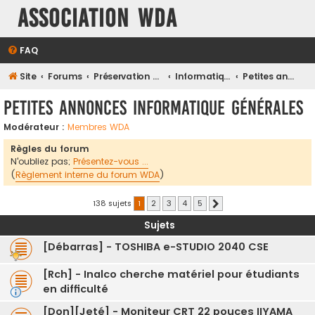
Association WDA
FAQ
Site
Forums
Préservation et Restauration du Patrimoine Numérique
Informatique moderne et son environnement
Petites annonces Informatique générales
Petites annonces Informatique générales
Modérateur :
Membres WDA
Règles du forum
N'oubliez pas;
Présentez-vous ...
(
Règlement interne du forum WDA
)
138 sujets
1
2
3
4
5
Suivante
Sujets
[Débarras] - TOSHIBA e-STUDIO 2040 CSE
[Rch] - Inalco cherche matériel pour étudiants
en difficulté
[Don][Jeté] - Moniteur CRT 22 pouces IIYAMA