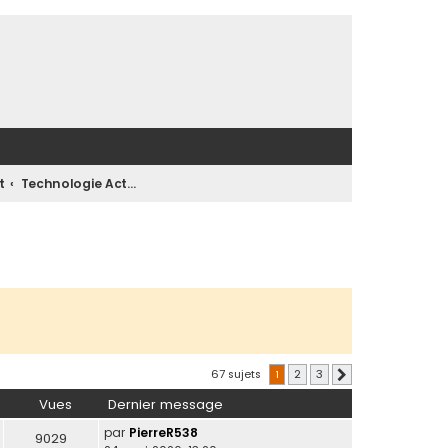
t
Technologie Actuelle & Future : Tendances et Innovations
67 sujets
1
2
3
Suivante
Vues
Dernier message
par
PierreR538
9029