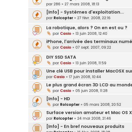
par
286
»
27 mars 2008, 18:13
[Info] - Systèmes d'exploitation...
par
Rolcopter
»
27 févr. 2008, 22:16
La robotique, alors ? On en est ou ?
par
Casio
»
13 juin 2008, 12:40
iPhone, l'arrivée des terminaux numé
par
Casio
»
07 sept. 2007, 09:22
DIY SSD SATA
par
Casio
»
13 juin 2008, 11:59
Une clé USB pour installer MacOSX su
par
Casio
»
17 juin 2008, 10:44
Le plus grand écran 3D LCD au mond
par
Casio
»
05 juin 2008, 11:28
[Info] - HD
par
Rolcopter
»
05 mars 2008, 20:52
Surface version amateur et Mac OS X
par
Rolcopter
»
24 mai 2008, 21:46
[Info] - En bref nouveaux produits