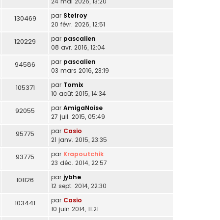
24 mai 2026, 13:20
par
Stefroy
130469
20 févr. 2026, 12:51
par
pascalien
120229
08 avr. 2016, 12:04
par
pascalien
94586
03 mars 2016, 23:19
par
Tomix
105371
10 août 2015, 14:34
par
AmigaNoise
92055
27 juil. 2015, 05:49
par
Casio
95775
21 janv. 2015, 23:35
par
Krapoutchik
93775
23 déc. 2014, 22:57
par
jybhe
101126
12 sept. 2014, 22:30
par
Casio
103441
10 juin 2014, 11:21