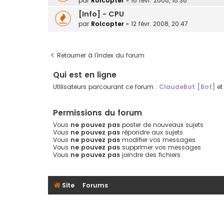
par
Rolcopter
»
16 févr. 2008, 18:38
[Info] - CPU
par
Rolcopter
»
12 févr. 2008, 20:47
Retourner à l’index du forum
Qui est en ligne
Utilisateurs parcourant ce forum :
ClaudeBot [Bot]
et 
Permissions du forum
Vous
ne pouvez pas
poster de nouveaux sujets
Vous
ne pouvez pas
répondre aux sujets
Vous
ne pouvez pas
modifier vos messages
Vous
ne pouvez pas
supprimer vos messages
Vous
ne pouvez pas
joindre des fichiers
Site
Forums