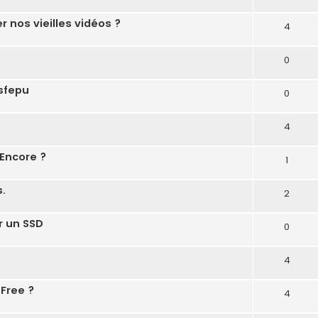
r nos vieilles vidéos ?
4
0
asfepu
0
4
Encore ?
1
.
2
ur un SSD
0
4
 Free ?
4