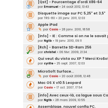
[Qst] - Pourcentage d'ordi X86-64
par
Emanuel
»
24 août 2012, 13:43
Disquette image sur PC 5,25" et 3,5"
par
TRS-80
»
20 janv. 2011, 12:03
Apple iPad
par
Casio
»
28 janv. 2010, 18:58
[Info] - IE : Comme si on ne le savait
par
Ngtb
»
19 janv. 2010, 09:11
[Rch] - Barrette SD-Ram 256
par
christel
»
06 févr. 2009, 21:34
Qui veut du vista ou XP ? Merci Kro$oft
par
cyrille
»
25 sept. 2007, 12:03
MicroSoft Surface...
par
Casio
»
20 août 2008, 12:48
Mac OS X v10.5 Leopard
par
Casio
»
17 oct. 2007, 17:54
[info] Avec ceux-là, ca lague sous Co
par
Ngtb
»
28 mars 2009, 10:55
Assemblage, nouvel config PC.