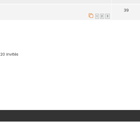
39
1
2
3
20 invités