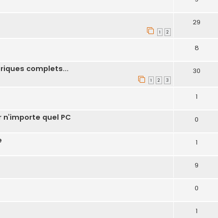
29
1
2
8
riques complets...
30
1
2
3
1
r n’importe quel PC
0
e
1
9
0
1