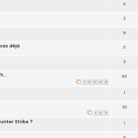
0
2
8
 pas déjà
0
3
...
60
1
2
3
4
5
1
30
1
2
3
unter Strike ?
1
9