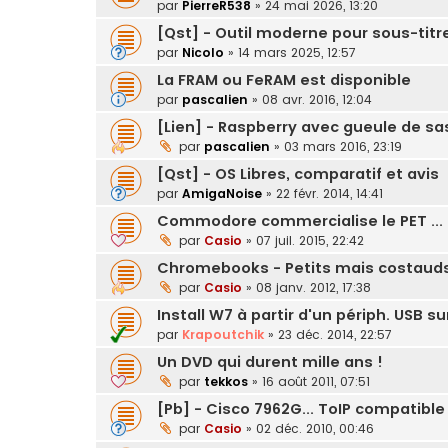
par
PierreR538
»
24 mai 2026, 13:20
[Qst] - Outil moderne pour sous-titre
par
Nicolo
»
14 mars 2025, 12:57
La FRAM ou FeRAM est disponible
par
pascalien
»
08 avr. 2016, 12:04
[Lien] - Raspberry avec gueule de s
par
pascalien
»
03 mars 2016, 23:19
[Qst] - OS Libres, comparatif et avis
par
AmigaNoise
»
22 févr. 2014, 14:41
Commodore commercialise le PET ... 
par
Casio
»
07 juil. 2015, 22:42
Chromebooks - Petits mais costauds
par
Casio
»
08 janv. 2012, 17:38
Install W7 à partir d'un périph. USB s
par
Krapoutchik
»
23 déc. 2014, 22:57
Un DVD qui durent mille ans !
par
tekkos
»
16 août 2011, 07:51
[Pb] - Cisco 7962G... ToIP compatible
par
Casio
»
02 déc. 2010, 00:46