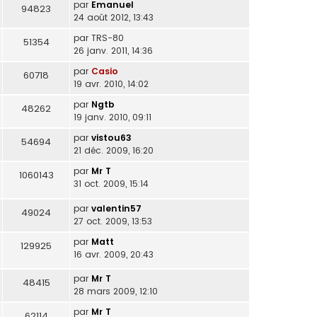
par
Emanuel
94823
24 août 2012, 13:43
par
TRS-80
51354
26 janv. 2011, 14:36
par
Casio
60718
19 avr. 2010, 14:02
par
Ngtb
48262
19 janv. 2010, 09:11
par
vistou63
54694
21 déc. 2009, 16:20
par
Mr T
1060143
31 oct. 2009, 15:14
par
valentin57
49024
27 oct. 2009, 13:53
par
Matt
129925
16 avr. 2009, 20:43
par
Mr T
48415
28 mars 2009, 12:10
par
Mr T
62114