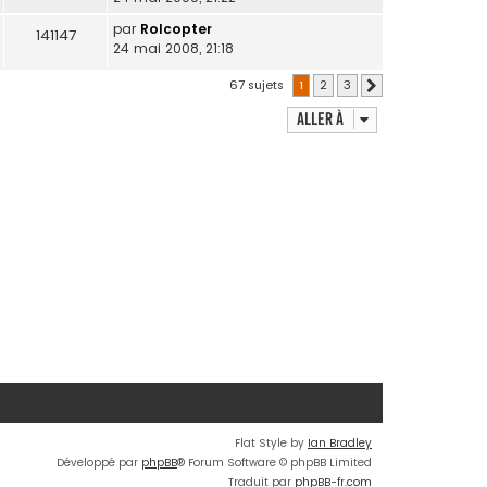
par
Rolcopter
141147
24 mai 2008, 21:18
67 sujets
1
2
3
Suivante
Aller à
Flat Style by
Ian Bradley
Développé par
phpBB
® Forum Software © phpBB Limited
Traduit par
phpBB-fr.com