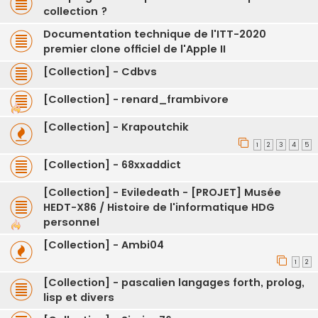
collection ?
Documentation technique de l'ITT-2020
premier clone officiel de l'Apple II
[Collection] - Cdbvs
[Collection] - renard_frambivore
[Collection] - Krapoutchik
1
2
3
4
5
[Collection] - 68xxaddict
[Collection] - Eviledeath - [PROJET] Musée
HEDT-X86 / Histoire de l'informatique HDG
personnel
[Collection] - Ambi04
1
2
[Collection] - pascalien langages forth, prolog,
lisp et divers