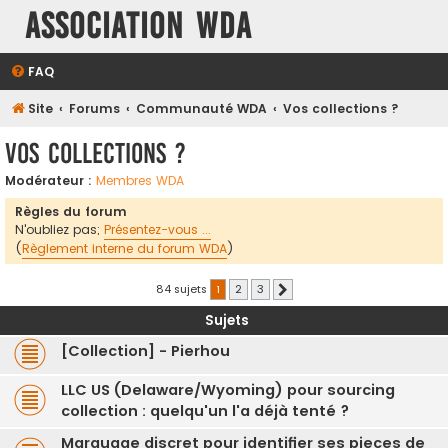
Association WDA
FAQ
Site
Forums
Communauté WDA
Vos collections ?
Vos collections ?
Modérateur :
Membres WDA
Règles du forum
N'oubliez pas;
Présentez-vous ...
(
Règlement interne du forum WDA
)
84 sujets
1
2
3
Suivante
Sujets
[Collection] - Pierhou
LLC US (Delaware/Wyoming) pour sourcing
collection : quelqu'un l'a déjà tenté ?
Marquage discret pour identifier ses pieces de