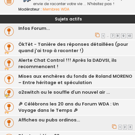
envie de raconter votre vie ... N'hésitez pas !
Modérateur :
Membres WDA
Sujets actifs
Infos Forum...
1
7
8
9
10
…
ÖkTèt - Tanière des réponses détaillées (pour
quand j'ai trop à raconter !)
Alerte Chat Control !!! Après la DADVSI, ils
recommencent !
Mises aux enchères du fonds de Roland MORENO
– Entre héritage et spéculation
o2switch ou le souffle d’un nouvel air ...
🎉 Célébrons les 20 ans du Forum WDA : Un
Voyage dans le Temps 🎉
Affiches ou pubs ordinos...
1
2
3