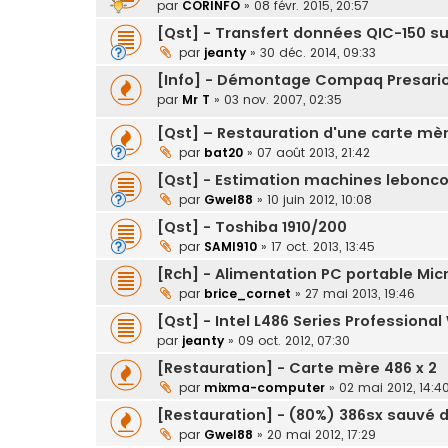
par
CORINFO
»
08 févr. 2015, 20:57
[Qst] - Transfert données QIC-150 su
par
jeanty
»
30 déc. 2014, 09:33
[Info] - Démontage Compaq Presari
par
Mr T
»
03 nov. 2007, 02:35
[Qst] – Restauration d'une carte mè
par
bat20
»
07 août 2013, 21:42
[Qst] - Estimation machines lebonco
par
Gwel88
»
10 juin 2012, 10:08
[Qst] - Toshiba 1910/200
par
SAMI910
»
17 oct. 2013, 13:45
[Rch] - Alimentation PC portable Micr
par
brice_cornet
»
27 mai 2013, 19:46
[Qst] - Intel L486 Series Professiona
par
jeanty
»
09 oct. 2012, 07:30
[Restauration] - Carte mère 486 x 2
par
mixma-computer
»
02 mai 2012, 14:4
[Restauration] - (80%) 386sx sauvé d
par
Gwel88
»
20 mai 2012, 17:29