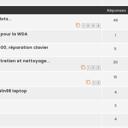
Réponses
ots...
46
1
2
3
4
 pour la WDA
1
0, réparation clavier
5
retien et nettoyage...
30
1
2
3
15
1
2
Win98 laptop
4
3
4