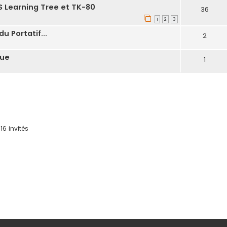
S Learning Tree et TK-80
36
1
2
3
 Portatif...
2
que
1
16 invités