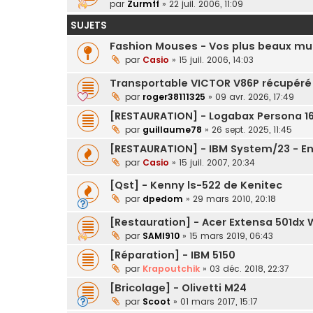
par
Zurmff
»
22 juil. 2006, 11:09
SUJETS
Fashion Mouses - Vos plus beaux mul
par
Casio
»
15 juil. 2006, 14:03
Transportable VICTOR V86P récupéré
par
roger38111325
»
09 avr. 2026, 17:49
[RESTAURATION] - Logabax Persona 160
par
guillaume78
»
26 sept. 2025, 11:45
[RESTAURATION] - IBM System/23 - Ent
par
Casio
»
15 juil. 2007, 20:34
[Qst] - Kenny ls-522 de Kenitec
par
dpedom
»
29 mars 2010, 20:18
[Restauration] - Acer Extensa 501dx 
par
SAMI910
»
15 mars 2019, 06:43
[Réparation] - IBM 5150
par
Krapoutchik
»
03 déc. 2018, 22:37
[Bricolage] - Olivetti M24
par
Scoot
»
01 mars 2017, 15:17