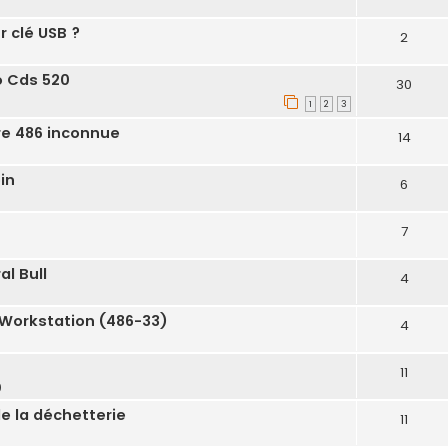
r clé USB ?
2
o Cds 520
30
1
2
3
re 486 inconnue
14
in
6
7
al Bull
4
l Workstation (486-33)
4
11
0
e la déchetterie
11