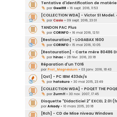
Tentative d'identification de matérie
par
Gwel88
»
16 sept. 2016, 11:53
[COLLECTION WDA] - Victor S1 Model.
par
Casio
»
09 sept. 2016, 23:01
TANDON PAC Plus
par
CORINFO
»
16 mai 2016, 12:51
[Restauration] - LOGABAX 1600
par
CORINFO
»
15 mai 2016, 10:05
[Restauration] - Carte mère 80486 
par
hinac
»
28 févr. 2016, 20:18
Réparation d'un TO16
par
Prof_Magnésium
»
03 janv. 2016, 18:43
[Qst] - PC IBM 433dx/s
par
hatokuro
»
30 mai 2015, 23:49
[COLLECTION WDA] - POQET THE POQE
par
Zurmff
»
30 nov. 2007, 17:45
Disquette "Didacticiel 2" EXCEL 2.01 (
par
Arkady
»
10 mars 2015, 20:18
[Rch] - CD de Mise niveau Windows