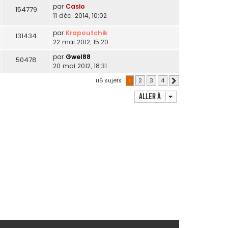
par
Casio
154779
11 déc. 2014, 10:02
par
Krapoutchik
131434
22 mai 2012, 15:20
par
Gwel88
50478
20 mai 2012, 18:31
116 sujets
1
2
3
4
Suivante
Aller à