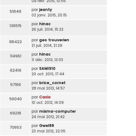
09 févr. 2015, 10:55
par
jeanty
51849
02 janv. 2015, 20:15
par
hinac
136515
26 juil. 2014, 15:22
par
geo trouverien
98422
21 juil. 2014, 21:29
par
hinac
114961
11 déc. 2013, 13:03
par
SAMI910
62419
20 oct. 2013, 17:44
par
brice_cornet
57166
28 mai 2013, 14:57
par
Casio
56040
10 oct. 2012, 14:09
par
mixma-computer
69218
24 mai 2012, 21:42
par
Gwel88
70653
23 mai 2012, 22:05