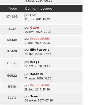
14 sept. 2024, 05:29
Vues
Dernier message
par
Loïc
374868
22 mai 2012, 18:45
par
Casio
14748
09 avr. 2026, 20:33
par
Krapoutchik
68348
01 oct. 2025, 09:37
par
Bits Passats
377691
24 avr. 2025, 07:48
par
ludgo
156896
27 oct. 2020, 21:42
par
SAMI910
58522
17 mars 2019, 10:25
par
Krapoutchik
54116
21 déc. 2018, 18:26
par
Scoot
62210
09 mars 2017, 07:38