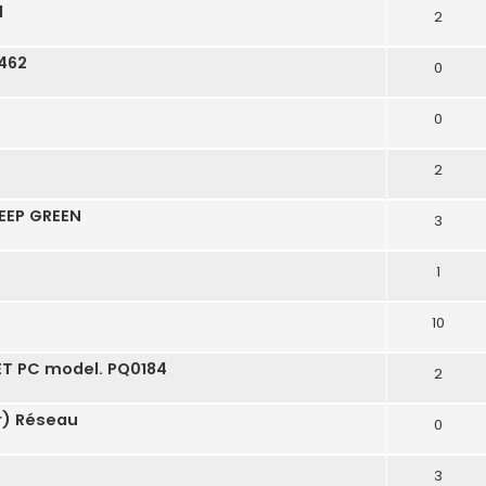
l
2
 462
0
0
2
DEEP GREEN
3
1
10
T PC model. PQ0184
2
fr) Réseau
0
3