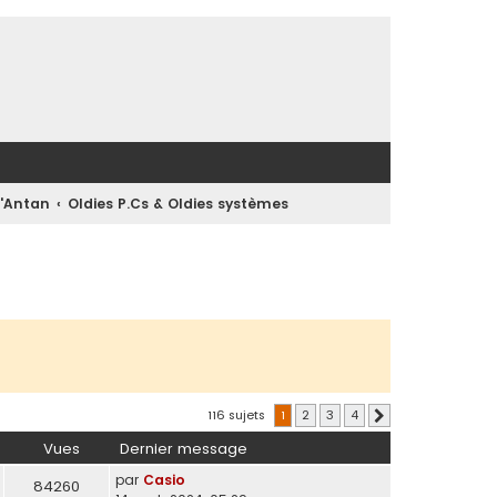
d'Antan
Oldies P.Cs & Oldies systèmes
116 sujets
1
2
3
4
Suivante
Vues
Dernier message
par
Casio
84260