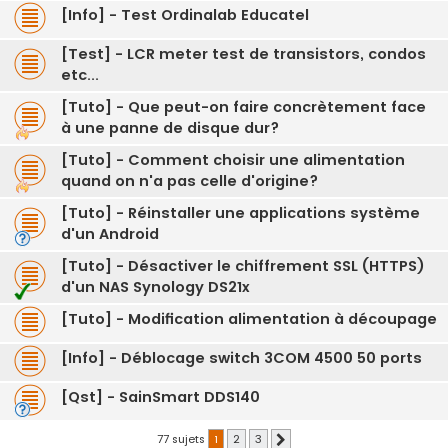
[Info] - Test Ordinalab Educatel
[Test] - LCR meter test de transistors, condos
etc...
[Tuto] - Que peut-on faire concrètement face
à une panne de disque dur?
[Tuto] - Comment choisir une alimentation
quand on n'a pas celle d'origine?
[Tuto] - Réinstaller une applications système
d'un Android
[Tuto] - Désactiver le chiffrement SSL (HTTPS)
d'un NAS Synology DS21x
[Tuto] - Modification alimentation à découpage
[Info] - Déblocage switch 3COM 4500 50 ports
[Qst] - SainSmart DDS140
77 sujets
1
2
3
Suivante