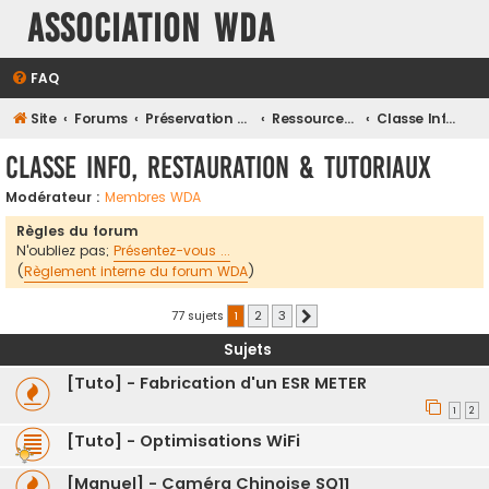
Association WDA
FAQ
Site
Forums
Préservation et Restauration du Patrimoine Numérique
Ressources Techniques, Assistance et tutos
Classe Info, Restauration & Tutoriaux
Classe Info, Restauration & Tutoriaux
Modérateur :
Membres WDA
Règles du forum
N'oubliez pas;
Présentez-vous ...
(
Règlement interne du forum WDA
)
77 sujets
1
2
3
Suivante
Sujets
[Tuto] - Fabrication d'un ESR METER
1
2
[Tuto] - Optimisations WiFi
[Manuel] - Caméra Chinoise SQ11