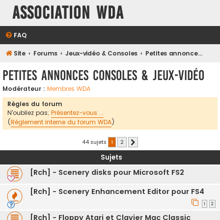
Association WDA
FAQ
Site
Forums
Jeux-vidéo & Consoles
Petites annonces Consoles & Jeux-vidéo
Petites annonces Consoles & Jeux-vidéo
Modérateur :
Membres WDA
Règles du forum
N'oubliez pas;
Présentez-vous ...
(
Règlement interne du forum WDA
)
44 sujets
1
2
Suivante
Sujets
[Rch] - Scenery disks pour Microsoft FS2
[Rch] - Scenery Enhancement Editor pour FS4
1
2
[Rch] - Floppy Atari et Clavier Mac Classic