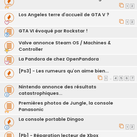
1
2
Los Angeles terre d’accueil de GTA V ?
1
2
GTA VI évoqué par Rockstar !
Valve annonce Steam OS / Machines &
Controller
La Pandora de chez OpenPandora
[Ps3] - Les rumeurs qu’on aime bien...
1
4
5
6
7
…
Nintendo annonce des résultats
catastrophiques...
Premières photos de Jungle, la console
Panasonic
La console portable Dingoo
1
2
[Pb] - Réparation lecteur de Xbox