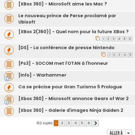
[XBox 360] - MicroSoft aime les Mac ?
Le nouveau prince de Perse proclamé par
Ubisoft
[XBox 2(360)] - Quel nom pour la future XBox ?
1
2
3
4
5
6
[DS] - La conférence de presse Nintendo
1
2
3
4
5
[Ps3] - SOCOM met l’OTAN à l’honneur
[Info] - Warhammer
Ca se précise pour Gran Turismo 5 Prologue
[Xbox 360] - Microsoft annonce Gears of War 2
[Xbox 360] - Galerie d’images Ninja Gaiden 2
152 sujets
1
2
3
4
5
6
Suivante
Aller à