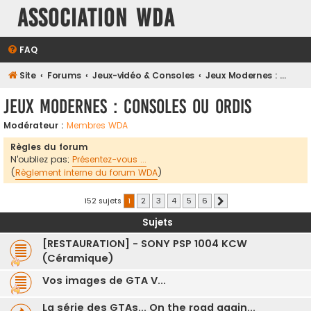
Association WDA
FAQ
Site
Forums
Jeux-vidéo & Consoles
Jeux Modernes : Consoles ou Ordis
Jeux Modernes : Consoles ou Ordis
Modérateur :
Membres WDA
Règles du forum
N'oubliez pas;
Présentez-vous ...
(
Règlement interne du forum WDA
)
152 sujets
1
2
3
4
5
6
Suivante
Sujets
[RESTAURATION] - SONY PSP 1004 KCW
(Céramique)
Vos images de GTA V...
La série des GTAs... On the road again...