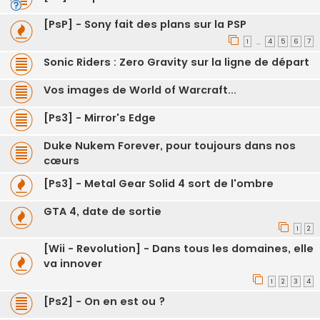
[PsP] - Sony fait des plans sur la PSP
1
4
5
6
7
…
Sonic Riders : Zero Gravity sur la ligne de départ
Vos images de World of Warcraft...
[Ps3] - Mirror's Edge
Duke Nukem Forever, pour toujours dans nos
cœurs
[Ps3] - Metal Gear Solid 4 sort de l'ombre
GTA 4, date de sortie
1
2
[Wii - Revolution] - Dans tous les domaines, elle
va innover
1
2
3
4
[Ps2] - On en est ou ?