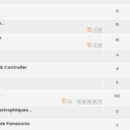
8
...
15
1
2
?
18
1
2
4
& Controller
4
5
.
102
1
3
4
5
6
7
…
strophiques...
0
ole Panasonic
2