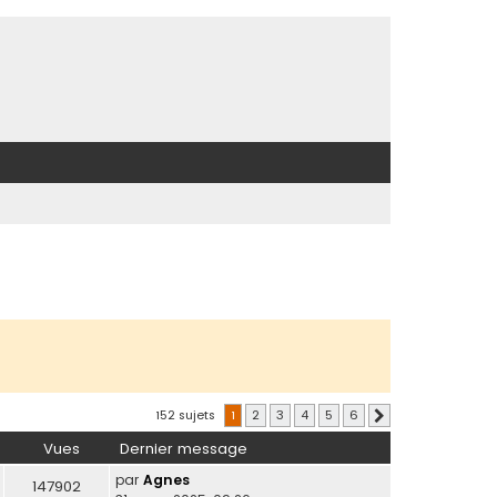
152 sujets
1
2
3
4
5
6
Suivante
Vues
Dernier message
par
Agnes
147902