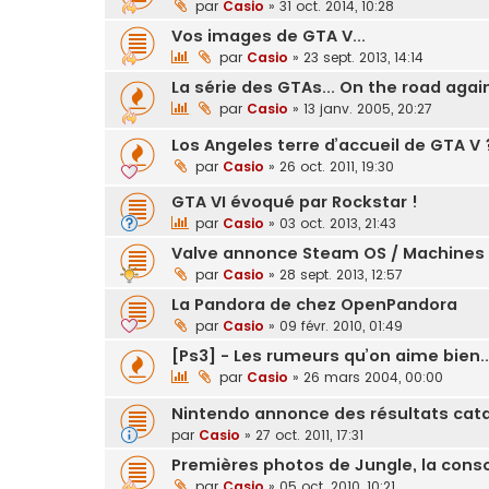
par
Casio
»
31 oct. 2014, 10:28
Vos images de GTA V...
par
Casio
»
23 sept. 2013, 14:14
La série des GTAs... On the road again
par
Casio
»
13 janv. 2005, 20:27
Los Angeles terre d’accueil de GTA V 
par
Casio
»
26 oct. 2011, 19:30
GTA VI évoqué par Rockstar !
par
Casio
»
03 oct. 2013, 21:43
Valve annonce Steam OS / Machines 
par
Casio
»
28 sept. 2013, 12:57
La Pandora de chez OpenPandora
par
Casio
»
09 févr. 2010, 01:49
[Ps3] - Les rumeurs qu’on aime bien..
par
Casio
»
26 mars 2004, 00:00
Nintendo annonce des résultats cata
par
Casio
»
27 oct. 2011, 17:31
Premières photos de Jungle, la cons
par
Casio
»
05 oct. 2010, 10:21