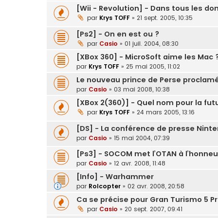
[Wii - Revolution] - Dans tous les do
par
Krys TOFF
»
21 sept. 2005, 10:35
[Ps2] - On en est ou ?
par
Casio
»
01 juil. 2004, 08:30
[XBox 360] - MicroSoft aime les Mac 
par
Krys TOFF
»
25 mai 2005, 11:02
Le nouveau prince de Perse proclamé
par
Casio
»
03 mai 2008, 10:38
[XBox 2(360)] - Quel nom pour la fut
par
Krys TOFF
»
24 mars 2005, 13:16
[DS] - La conférence de presse Nint
par
Casio
»
15 mai 2004, 07:39
[Ps3] - SOCOM met l’OTAN à l’honneu
par
Casio
»
12 avr. 2008, 11:48
[Info] - Warhammer
par
Rolcopter
»
02 avr. 2008, 20:58
Ca se précise pour Gran Turismo 5 P
par
Casio
»
20 sept. 2007, 09:41