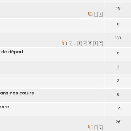
15
1
2
0
103
1
3
4
5
6
7
…
e de départ
8
1
2
dans nos cœurs
6
ombre
12
26
1
2