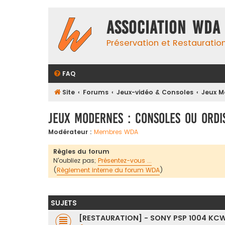
Association WDA
Préservation et Restauratio
FAQ
Site
Forums
Jeux-vidéo & Consoles
Jeux M
Jeux Modernes : Consoles ou Ordi
Modérateur :
Membres WDA
Règles du forum
N'oubliez pas;
Présentez-vous ...
(
Règlement interne du forum WDA
)
SUJETS
[RESTAURATION] - SONY PSP 1004 KC