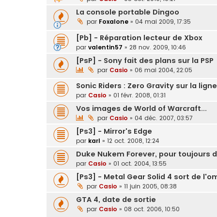
La console portable Dingoo
par
Foxalone
»
04 mai 2009, 17:35
[Pb] - Réparation lecteur de Xbox
par
valentin57
»
28 nov. 2009, 10:46
[PsP] - Sony fait des plans sur la PSP
par
Casio
»
06 mai 2004, 22:05
Sonic Riders : Zero Gravity sur la lign
par
Casio
»
01 févr. 2008, 01:31
Vos images de World of Warcraft...
par
Casio
»
04 déc. 2007, 03:57
[Ps3] - Mirror's Edge
par
karl
»
12 oct. 2008, 12:24
Duke Nukem Forever, pour toujours 
par
Casio
»
01 oct. 2004, 13:55
[Ps3] - Metal Gear Solid 4 sort de l'
par
Casio
»
11 juin 2005, 08:38
GTA 4, date de sortie
par
Casio
»
08 oct. 2006, 10:50