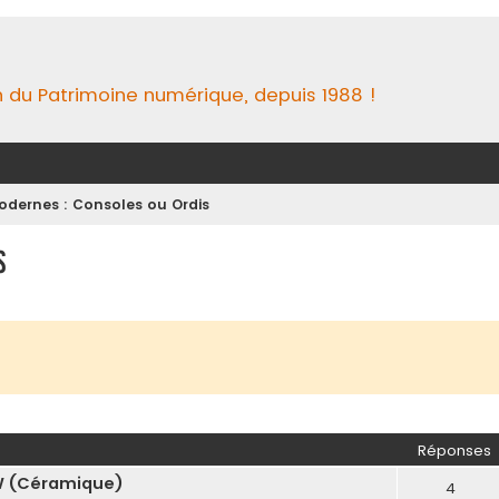
n du Patrimoine numérique, depuis 1988 !
odernes : Consoles ou Ordis
s
Réponses
W (Céramique)
4