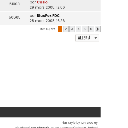
par
Casio
51003
29 mars 2008, 12:06
par
BlueFox.FDC
50865
28 mars 2008, 16:36
152 sujets
1
2
3
4
5
6
Suivante
Aller à
Flat Style by
Ian Bradley
Développé par
phpBB
® Forum Software © phpBB Limited