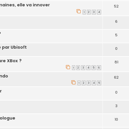
maines, elle va innover
52
1
2
3
4
6
?
5
 par Ubisoft
0
ure XBox ?
81
1
2
3
4
5
6
endo
62
1
2
3
4
5
r
0
3
rologue
10