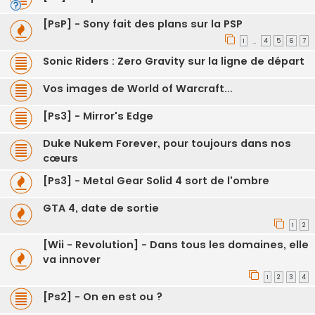
[PsP] - Sony fait des plans sur la PSP
1
4
5
6
7
…
Sonic Riders : Zero Gravity sur la ligne de départ
Vos images de World of Warcraft...
[Ps3] - Mirror's Edge
Duke Nukem Forever, pour toujours dans nos
cœurs
[Ps3] - Metal Gear Solid 4 sort de l'ombre
GTA 4, date de sortie
1
2
[Wii - Revolution] - Dans tous les domaines, elle
va innover
1
2
3
4
[Ps2] - On en est ou ?