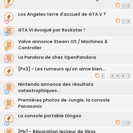
1
2
Los Angeles terre d’accueil de GTA V ?
1
2
GTA VI évoqué par Rockstar !
Valve annonce Steam OS / Machines &
Controller
La Pandora de chez OpenPandora
[Ps3] - Les rumeurs qu’on aime bien...
1
4
5
6
7
…
Nintendo annonce des résultats
catastrophiques...
Premières photos de Jungle, la console
Panasonic
La console portable Dingoo
1
2
[Pb] - Réparation lecteur de Xbox