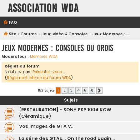
Association WDA
FAQ
Site
Forums
Jeux-vidéo & Consoles
Jeux Modernes : Consoles ou Ordis
Jeux Modernes : Consoles ou Ordis
Modérateur :
Membres WDA
Règles du forum
N'oubliez pas;
Présentez-vous ...
(
Règlement interne du forum WDA
)
152 sujets
1
2
3
4
5
6
Suivante
Sujets
[RESTAURATION] - SONY PSP 1004 KCW
(Céramique)
Vos images de GTA V...
La série des GTAs... On the road again...