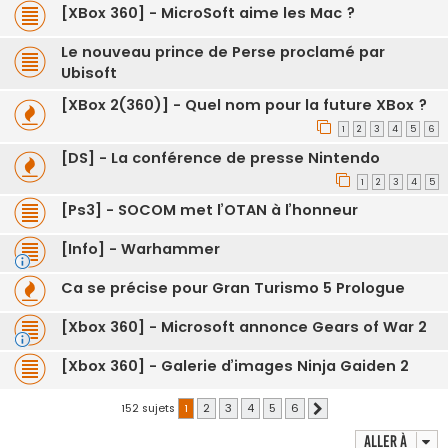
[XBox 360] - MicroSoft aime les Mac ?
Le nouveau prince de Perse proclamé par
Ubisoft
[XBox 2(360)] - Quel nom pour la future XBox ?
1
2
3
4
5
6
[DS] - La conférence de presse Nintendo
1
2
3
4
5
[Ps3] - SOCOM met l’OTAN à l’honneur
[Info] - Warhammer
Ca se précise pour Gran Turismo 5 Prologue
[Xbox 360] - Microsoft annonce Gears of War 2
[Xbox 360] - Galerie d’images Ninja Gaiden 2
152 sujets
1
2
3
4
5
6
Suivante
Aller à