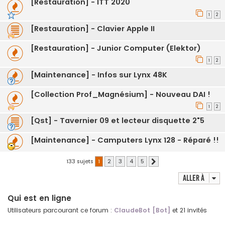
[Restauration] - ITT 2020
1
2
[Restauration] - Clavier Apple II
[Restauration] - Junior Computer (Elektor)
1
2
[Maintenance] - Infos sur Lynx 48K
[Collection Prof_Magnésium] - Nouveau DAI !
1
2
[Qst] - Tavernier 09 et lecteur disquette 2"5
[Maintenance] - Camputers Lynx 128 - Réparé !!
133 sujets
1
2
3
4
5
Suivante
Aller à
Qui est en ligne
Utilisateurs parcourant ce forum :
ClaudeBot [Bot]
et 21 invités