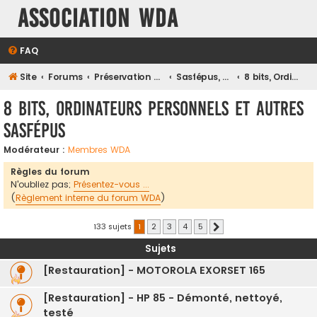
Association WDA
FAQ
Site
Forums
Préservation et Restauration du Patrimoine Numérique
Sasfépus, Oldies, Machines & Systèmes d'Antan
8 bits, Ordinateurs personnels et autres Sasfépus
8 bits, Ordinateurs personnels et autres
Sasfépus
Modérateur :
Membres WDA
Règles du forum
N'oubliez pas;
Présentez-vous ...
(
Règlement interne du forum WDA
)
133 sujets
1
2
3
4
5
Suivante
Sujets
[Restauration] - MOTOROLA EXORSET 165
[Restauration] - HP 85 - Démonté, nettoyé,
testé