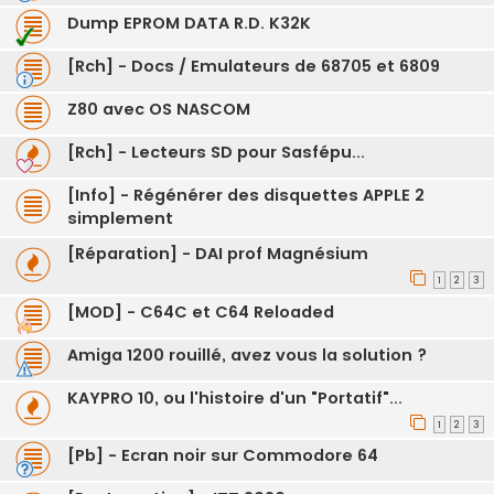
Dump EPROM DATA R.D. K32K
[Rch] - Docs / Emulateurs de 68705 et 6809
Z80 avec OS NASCOM
[Rch] - Lecteurs SD pour Sasfépu...
[Info] - Régénérer des disquettes APPLE 2
simplement
[Réparation] - DAI prof Magnésium
1
2
3
[MOD] - C64C et C64 Reloaded
Amiga 1200 rouillé, avez vous la solution ?
KAYPRO 10, ou l'histoire d'un "Portatif"...
1
2
3
[Pb] - Ecran noir sur Commodore 64