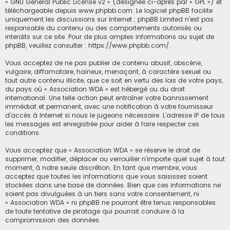
«
GNU General Public License v2
» (désignée ci-après par « GPL ») et
téléchargeable depuis
www.phpbb.com
. Le logiciel phpBB facilite
uniquement les discussions sur Internet ; phpBB Limited n’est pas
responsable du contenu ou des comportements autorisés ou
interdits sur ce site. Pour de plus amples informations au sujet de
phpBB, veuillez consulter :
https://www.phpbb.com/
.
Vous acceptez de ne pas publier de contenu abusif, obscène,
vulgaire, diffamatoire, haineux, menaçant, à caractère sexuel ou
tout autre contenu illicite, que ce soit en vertu des lois de votre pays,
du pays où « Association WDA » est hébergé ou du droit
international. Une telle action peut entraîner votre bannissement
immédiat et permanent, avec une notification à votre fournisseur
d’accès à Internet si nous le jugeons nécessaire. L’adresse IP de tous
les messages est enregistrée pour aider à faire respecter ces
conditions.
Vous acceptez que « Association WDA » se réserve le droit de
supprimer, modifier, déplacer ou verrouiller n’importe quel sujet à tout
moment, à notre seule discrétion. En tant que membre, vous
acceptez que toutes les informations que vous saisissez soient
stockées dans une base de données. Bien que ces informations ne
soient pas divulguées à un tiers sans votre consentement, ni
« Association WDA » ni phpBB ne pourront être tenus responsables
de toute tentative de piratage qui pourrait conduire à la
compromission des données.