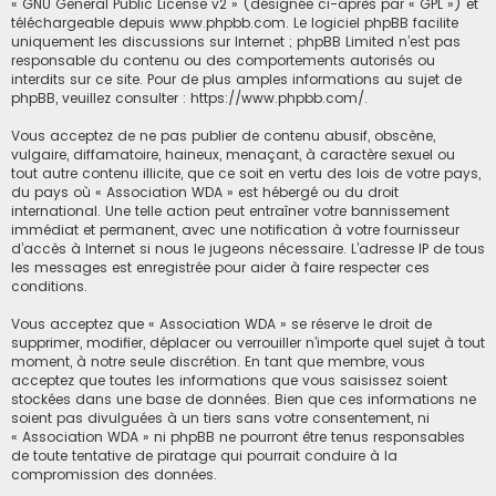
«
GNU General Public License v2
» (désignée ci-après par « GPL ») et
téléchargeable depuis
www.phpbb.com
. Le logiciel phpBB facilite
uniquement les discussions sur Internet ; phpBB Limited n’est pas
responsable du contenu ou des comportements autorisés ou
interdits sur ce site. Pour de plus amples informations au sujet de
phpBB, veuillez consulter :
https://www.phpbb.com/
.
Vous acceptez de ne pas publier de contenu abusif, obscène,
vulgaire, diffamatoire, haineux, menaçant, à caractère sexuel ou
tout autre contenu illicite, que ce soit en vertu des lois de votre pays,
du pays où « Association WDA » est hébergé ou du droit
international. Une telle action peut entraîner votre bannissement
immédiat et permanent, avec une notification à votre fournisseur
d’accès à Internet si nous le jugeons nécessaire. L’adresse IP de tous
les messages est enregistrée pour aider à faire respecter ces
conditions.
Vous acceptez que « Association WDA » se réserve le droit de
supprimer, modifier, déplacer ou verrouiller n’importe quel sujet à tout
moment, à notre seule discrétion. En tant que membre, vous
acceptez que toutes les informations que vous saisissez soient
stockées dans une base de données. Bien que ces informations ne
soient pas divulguées à un tiers sans votre consentement, ni
« Association WDA » ni phpBB ne pourront être tenus responsables
de toute tentative de piratage qui pourrait conduire à la
compromission des données.