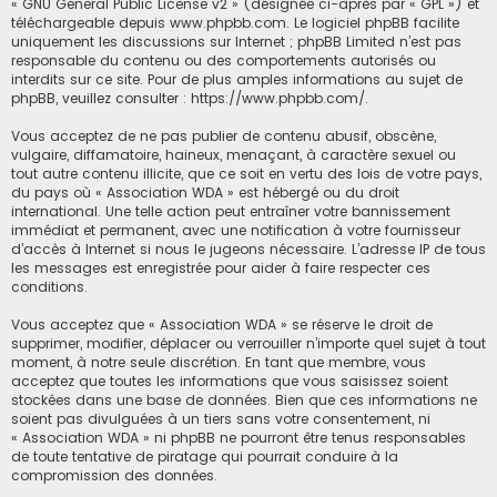
«
GNU General Public License v2
» (désignée ci-après par « GPL ») et
téléchargeable depuis
www.phpbb.com
. Le logiciel phpBB facilite
uniquement les discussions sur Internet ; phpBB Limited n’est pas
responsable du contenu ou des comportements autorisés ou
interdits sur ce site. Pour de plus amples informations au sujet de
phpBB, veuillez consulter :
https://www.phpbb.com/
.
Vous acceptez de ne pas publier de contenu abusif, obscène,
vulgaire, diffamatoire, haineux, menaçant, à caractère sexuel ou
tout autre contenu illicite, que ce soit en vertu des lois de votre pays,
du pays où « Association WDA » est hébergé ou du droit
international. Une telle action peut entraîner votre bannissement
immédiat et permanent, avec une notification à votre fournisseur
d’accès à Internet si nous le jugeons nécessaire. L’adresse IP de tous
les messages est enregistrée pour aider à faire respecter ces
conditions.
Vous acceptez que « Association WDA » se réserve le droit de
supprimer, modifier, déplacer ou verrouiller n’importe quel sujet à tout
moment, à notre seule discrétion. En tant que membre, vous
acceptez que toutes les informations que vous saisissez soient
stockées dans une base de données. Bien que ces informations ne
soient pas divulguées à un tiers sans votre consentement, ni
« Association WDA » ni phpBB ne pourront être tenus responsables
de toute tentative de piratage qui pourrait conduire à la
compromission des données.