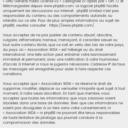
«
GNU General Public License v2
» (désignée ci-après par « GPL ») et
téléchargeable depuis
www.phpbb.com
. Le logiciel phpBB facilite
uniquement les discussions sur Internet ; phpBB Limited n’est pas
responsable du contenu ou des comportements autorisés ou
interdits sur ce site. Pour de plus amples informations au sujet de
phpBB, veuillez consulter :
https://www.phpbb.com/
.
Vous acceptez de ne pas publier de contenu abusif, obscène,
vulgaire, diffamatoire, haineux, menaçant, à caractère sexuel ou
tout autre contenu illicite, que ce soit en vertu des lois de votre pays,
du pays où « Association WDA » est hébergé ou du droit
international. Une telle action peut entraîner votre bannissement
immédiat et permanent, avec une notification à votre fournisseur
d’accès à Internet si nous le jugeons nécessaire. L’adresse IP de tous
les messages est enregistrée pour aider à faire respecter ces
conditions.
Vous acceptez que « Association WDA » se réserve le droit de
supprimer, modifier, déplacer ou verrouiller n’importe quel sujet à tout
moment, à notre seule discrétion. En tant que membre, vous
acceptez que toutes les informations que vous saisissez soient
stockées dans une base de données. Bien que ces informations ne
soient pas divulguées à un tiers sans votre consentement, ni
« Association WDA » ni phpBB ne pourront être tenus responsables
de toute tentative de piratage qui pourrait conduire à la
compromission des données.