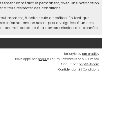
nnissement immédiat et permanent, avec une notification
r à faire respecter ces conditions.
 tout moment, à notre seule discrétion. En tant que
s informations ne soient pas divulguées à un tiers
 qui pourrait conduire à la compromission des données.
Flat Style by
Ian Bradley
Développé par
phpBB
® Forum Software © phpBB Limited
Traduit par
phpBB-fr.com
Confidentialité
|
Conditions