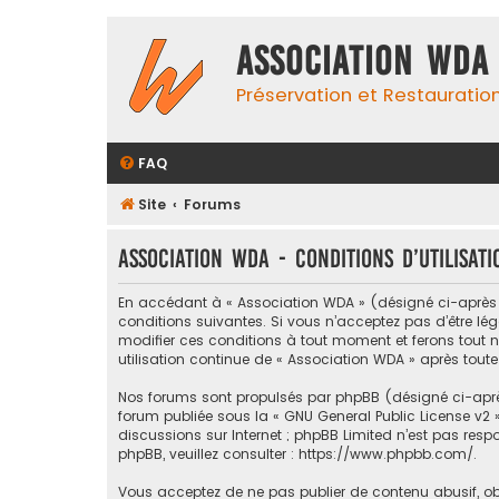
Association WDA
Préservation et Restauratio
FAQ
Site
Forums
Association WDA - Conditions d’utilisati
En accédant à « Association WDA » (désigné ci-après par
conditions suivantes. Si vous n’acceptez pas d’être lé
modifier ces conditions à tout moment et ferons tout no
utilisation continue de « Association WDA » après toute
Nos forums sont propulsés par phpBB (désigné ci-après p
forum publiée sous la «
GNU General Public License v2
»
discussions sur Internet ; phpBB Limited n’est pas res
phpBB, veuillez consulter :
https://www.phpbb.com/
.
Vous acceptez de ne pas publier de contenu abusif, obsc