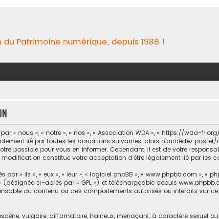
n du Patrimoine numérique, depuis 1988 !
on
 « nous », « notre », « nos », « Association WDA », « https://wda-fr.org/
galement lié par toutes les conditions suivantes, alors n’accédez pas et
tre possible pour vous en informer. Cependant, il est de votre responsabi
 modification constitue votre acceptation d’être légalement lié par les c
ar « ils », « eux », « leur », « logiciel phpBB », « www.phpbb.com », « ph
 (désignée ci-après par « GPL ») et téléchargeable depuis
www.phpbb.
ponsable du contenu ou des comportements autorisés ou interdits sur ce 
ène, vulgaire, diffamatoire, haineux, menaçant, à caractère sexuel ou tou