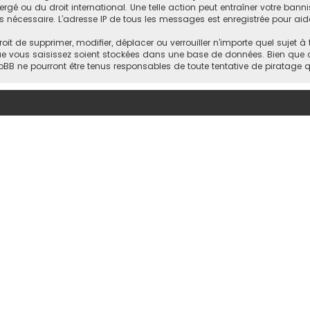
rgé ou du droit international. Une telle action peut entraîner votre ba
ns nécessaire. L’adresse IP de tous les messages est enregistrée pour aide
it de supprimer, modifier, déplacer ou verrouiller n’importe quel sujet à
e vous saisissez soient stockées dans une base de données. Bien que ce
pBB ne pourront être tenus responsables de toute tentative de piratage