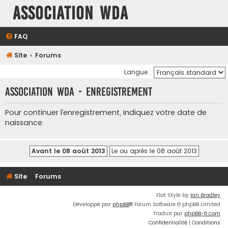
Association WDA
FAQ
Site
Forums
Langue :
Association WDA - Enregistrement
Pour continuer l’enregistrement, indiquez votre date de
naissance.
Site
Forums
Flat Style by
Ian Bradley
Développé par
phpBB
® Forum Software © phpBB Limited
Traduit par
phpBB-fr.com
Confidentialité
|
Conditions