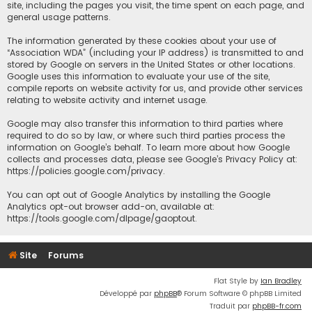
site, including the pages you visit, the time spent on each page, and
general usage patterns.
The information generated by these cookies about your use of
“Association WDA” (including your IP address) is transmitted to and
stored by Google on servers in the United States or other locations.
Google uses this information to evaluate your use of the site,
compile reports on website activity for us, and provide other services
relating to website activity and internet usage.
Google may also transfer this information to third parties where
required to do so by law, or where such third parties process the
information on Google’s behalf. To learn more about how Google
collects and processes data, please see Google’s Privacy Policy at:
https://policies.google.com/privacy
.
You can opt out of Google Analytics by installing the Google
Analytics opt-out browser add-on, available at:
https://tools.google.com/dlpage/gaoptout
.
Site
Forums
Flat Style by
Ian Bradley
Développé par
phpBB
® Forum Software © phpBB Limited
Traduit par
phpBB-fr.com