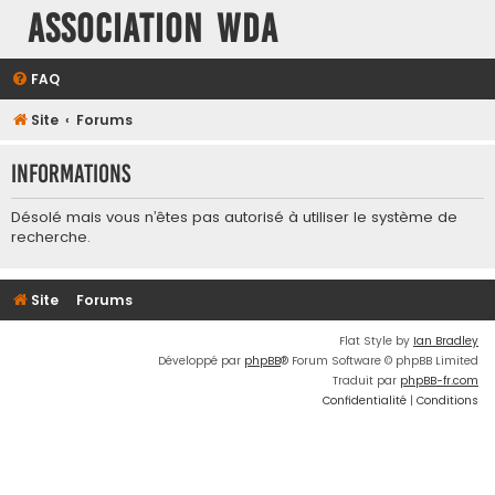
Association WDA
FAQ
Site
Forums
Informations
Désolé mais vous n’êtes pas autorisé à utiliser le système de
recherche.
Site
Forums
Flat Style by
Ian Bradley
Développé par
phpBB
® Forum Software © phpBB Limited
Traduit par
phpBB-fr.com
Confidentialité
|
Conditions