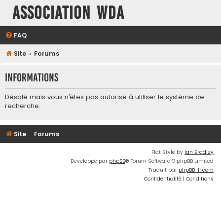
Association WDA
FAQ
Site
Forums
Informations
Désolé mais vous n’êtes pas autorisé à utiliser le système de
recherche.
Site
Forums
Flat Style by
Ian Bradley
Développé par
phpBB
® Forum Software © phpBB Limited
Traduit par
phpBB-fr.com
Confidentialité
|
Conditions