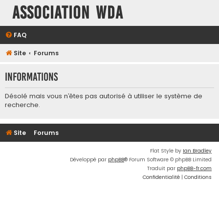
Association WDA
FAQ
Site
Forums
Informations
Désolé mais vous n’êtes pas autorisé à utiliser le système de
recherche.
Site
Forums
Flat Style by
Ian Bradley
Développé par
phpBB
® Forum Software © phpBB Limited
Traduit par
phpBB-fr.com
Confidentialité
|
Conditions