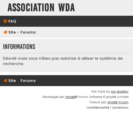
Association WDA
FAQ
Site
Forums
Informations
Désolé mais vous n’êtes pas autorisé à utiliser le système de
recherche.
Site
Forums
Flat Style by
Ian Bradley
Développé par
phpBB
® Forum Software © phpBB Limited
Traduit par
phpBB-fr.com
Confidentialité
|
Conditions