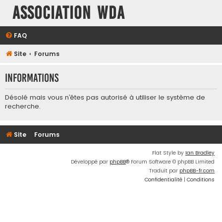
Association WDA
FAQ
Site
Forums
Informations
Désolé mais vous n’êtes pas autorisé à utiliser le système de
recherche.
Site
Forums
Flat Style by
Ian Bradley
Développé par
phpBB
® Forum Software © phpBB Limited
Traduit par
phpBB-fr.com
Confidentialité
|
Conditions