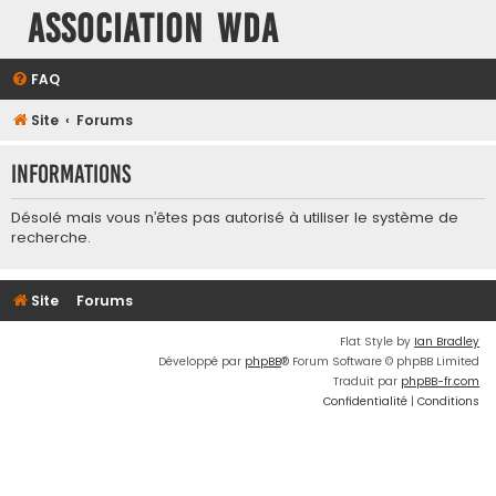
Association WDA
FAQ
Site
Forums
Informations
Désolé mais vous n’êtes pas autorisé à utiliser le système de
recherche.
Site
Forums
Flat Style by
Ian Bradley
Développé par
phpBB
® Forum Software © phpBB Limited
Traduit par
phpBB-fr.com
Confidentialité
|
Conditions