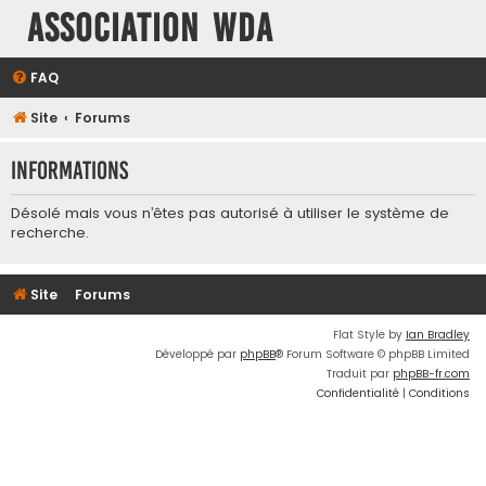
Association WDA
FAQ
Site
Forums
Informations
Désolé mais vous n’êtes pas autorisé à utiliser le système de
recherche.
Site
Forums
Flat Style by
Ian Bradley
Développé par
phpBB
® Forum Software © phpBB Limited
Traduit par
phpBB-fr.com
Confidentialité
|
Conditions