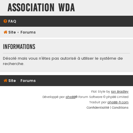
Association WDA
FAQ
Site
Forums
Informations
Désolé mais vous n’êtes pas autorisé à utiliser le système de
recherche.
Site
Forums
Flat Style by
Ian Bradley
Développé par
phpBB
® Forum Software © phpBB Limited
Traduit par
phpBB-fr.com
Confidentialité
|
Conditions