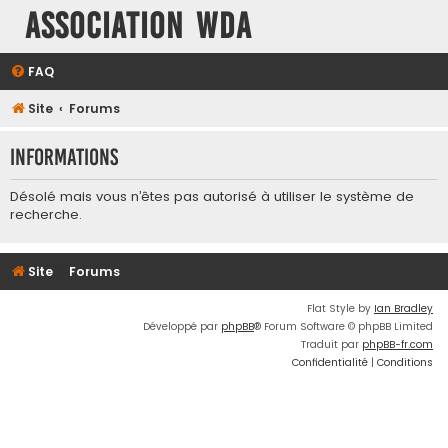
Association WDA
FAQ
Site
Forums
Informations
Désolé mais vous n’êtes pas autorisé à utiliser le système de
recherche.
Site
Forums
Flat Style by
Ian Bradley
Développé par
phpBB
® Forum Software © phpBB Limited
Traduit par
phpBB-fr.com
Confidentialité
|
Conditions