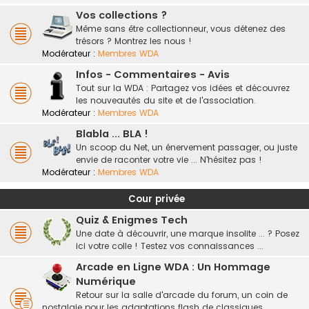
Vos collections ?
Même sans être collectionneur, vous détenez des
trésors ? Montrez les nous !
Modérateur :
Membres WDA
Infos - Commentaires - Avis
Tout sur la WDA : Partagez vos idées et découvrez
les nouveautés du site et de l'association.
Modérateur :
Membres WDA
Blabla ... BLA !
Un scoop du Net, un énervement passager, ou juste
envie de raconter votre vie ... N'hésitez pas !
Modérateur :
Membres WDA
Cour privée
Quiz & Enigmes Tech
Une date à découvrir, une marque insolite ... ? Posez
ici votre colle ! Testez vos connaissances ...
Arcade en Ligne WDA : Un Hommage
Numérique
Retour sur la salle d'arcade du forum, un coin de
nostalgie pour les adaptations flash de classiques