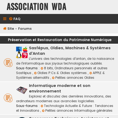
Association WDA
FAQ
Site
Forums
Préservation et Restauration du Patrimoine Numérique
Sasfépus, Oldies, Machines & Systèmes
d'Antan
L'univers des technologies d'antan, de la naissance
de l'informatique aux joyaux technologiques oubliés.
Sous-forums :
8 bits, Ordinateurs personnels et autres
Sasfépus
,
Oldies P.Cs & Oldies systèmes
,
APPLE &
Systèmes alternatifs
,
Petites annonces Oldies
Informatique moderne et son
environnement
Explorez et discutez des dernières innovations, des
ordinateurs modernes aux avancées logicielles.
Sous-forums :
Technologie Actuelle & Future : Tendances
et Innovations
,
Petites annonces Informatique générales