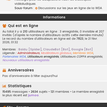
vidéoludiques.
Sous-forum :
Discussions sur les jeux en ligne de la WDA
Informations
Qui est en ligne
Au total il y a
210
utilisateurs en ligne : 3 enregistrés, 0 invisible et 207
invités (d’après le nombre d’utilisateurs actifs cette dernière minute)
Le record du nombre d’utilisateurs en ligne est de
7823
, le 21 févr.
2026, 01:32
Membres :
Baidu [Spider]
,
ClaudeBot [Bot]
,
Google [Bot]
Légende :
Administrateurs
,
Modérateurs globaux
,
Membres WDA
,
Partenaires WDA
,
Utilisateurs enregistrés
,
Utilisateurs COPPA enregistrés
,
Nouveaux utilisateurs enregistrés
Anniversaires
Pas d’anniversaire à fêter aujourd’hui
Statistiques
15495
messages •
2634
sujets •
121
membres • Le membre enregistré
le plus récent est
jumoo
.