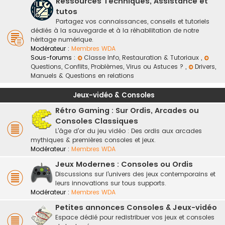
Ressources Techniques, Assistance et
tutos
Partagez vos connaissances, conseils et tutoriels
dédiés à la sauvegarde et à la réhabilitation de notre
héritage numérique.
Modérateur :
Membres WDA
Sous-forums :
Classe Info, Restauration & Tutoriaux
,
Questions, Conflits, Problèmes, Virus ou Astuces ?
,
Drivers,
Manuels & Questions en relations
Jeux-vidéo & Consoles
Rétro Gaming : Sur Ordis, Arcades ou
Consoles Classiques
L'âge d'or du jeu vidéo : Des ordis aux arcades
mythiques & premières consoles et jeux.
Modérateur :
Membres WDA
Jeux Modernes : Consoles ou Ordis
Discussions sur l'univers des jeux contemporains et
leurs innovations sur tous supports.
Modérateur :
Membres WDA
Petites annonces Consoles & Jeux-vidéo
Espace dédié pour redistribuer vos jeux et consoles