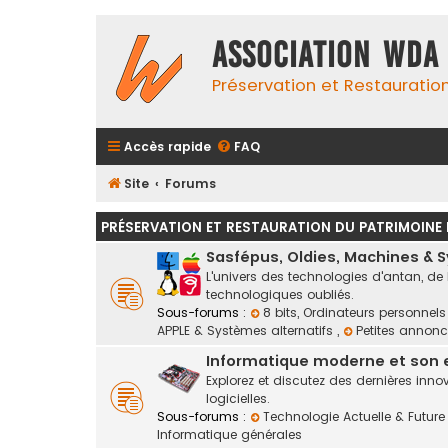
Association WDA
Préservation et Restauratio
Accès rapide
FAQ
Site
Forums
PRÉSERVATION ET RESTAURATION DU PATRIMOINE
Sasfépus, Oldies, Machines & 
L'univers des technologies d'antan, de
technologiques oubliés.
Sous-forums :
8 bits, Ordinateurs personnel
APPLE & Systèmes alternatifs
,
Petites annonc
Informatique moderne et son
Explorez et discutez des dernières in
logicielles.
Sous-forums :
Technologie Actuelle & Futur
Informatique générales