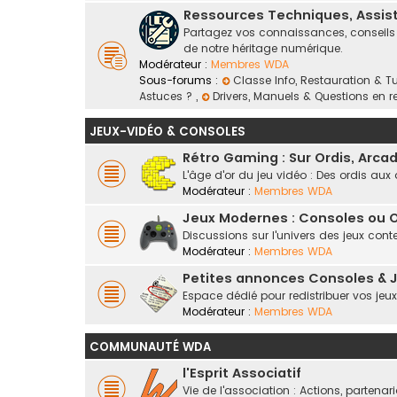
Ressources Techniques, Assis
Partagez vos connaissances, conseils e
de notre héritage numérique.
Modérateur :
Membres WDA
Sous-forums :
Classe Info, Restauration & T
Astuces ?
,
Drivers, Manuels & Questions en r
JEUX-VIDÉO & CONSOLES
Rétro Gaming : Sur Ordis, Arc
L'âge d'or du jeu vidéo : Des ordis au
Modérateur :
Membres WDA
Jeux Modernes : Consoles ou O
Discussions sur l'univers des jeux cont
Modérateur :
Membres WDA
Petites annonces Consoles & 
Espace dédié pour redistribuer vos jeu
Modérateur :
Membres WDA
COMMUNAUTÉ WDA
l'Esprit Associatif
Vie de l'association : Actions, partenar