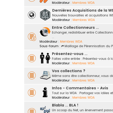
Modérateur :
Membres WDA
Dernières Acquisitions de la 
Nouvelles trouvailles et acquisitions WD
Modérateur :
Membres WDA
Entre Collectionneurs ...
Echanger, redistribuer entre Collection
...
Modérateur :
Membres WDA
Sous-forum :
Maillage de Pérennisation du 
Présentez-vous ...
Faites votre entrée : Présentez-vous à
Modérateur :
Membres WDA
Vos collections ?
Même sans être collectionneur, vous dé
Modérateur :
Membres WDA
Infos - Commentaires - Avis
Tout sur la WDA : Partagez vos idées et
Modérateur :
Membres WDA
Blabla ... BLA !
Un scoop du Net, un énervement passager