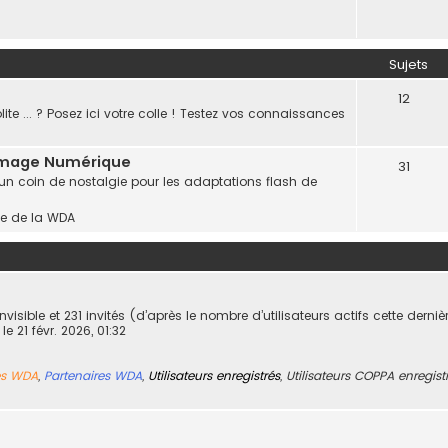
Sujets
12
te ... ? Posez ici votre colle ! Testez vos connaissances
mmage Numérique
31
 un coin de nostalgie pour les adaptations flash de
gne de la WDA
 invisible et 231 invités (d’après le nombre d’utilisateurs actifs cette derni
, le 21 févr. 2026, 01:32
s WDA
,
Partenaires WDA
,
Utilisateurs enregistrés
,
Utilisateurs COPPA enregist