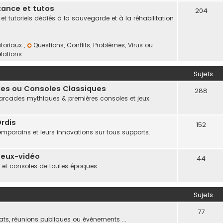
tance et tutos
204
t tutoriels dédiés à la sauvegarde et à la réhabilitation
utoriaux
,
Questions, Conflits, Problèmes, Virus ou
elations
Sujets
ades ou Consoles Classiques
288
x arcades mythiques & premières consoles et jeux.
rdis
152
emporains et leurs innovations sur tous supports.
Jeux-vidéo
44
x et consoles de toutes époques.
Sujets
77
iats, réunions publiques ou événements ...