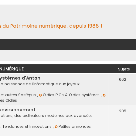
n du Patrimoine numérique, depuis 1988 !
 NUMÉRIQUE
Sujets
Systèmes d'Antan
662
 la naissance de l'informatique aux joyaux
s et autres Sasfépus
,
Oldies P.Cs & Oldies systèmes
,
es Oldies
 environnement
205
novations, des ordinateurs modernes aux avancées
e : Tendances et Innovations
,
Petites annonces