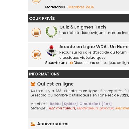
!
Modérateur :
Membres WDA
COUR PRIVÉE
Quiz & Enigmes Tech
Une date à découvrir, une marque insoli
...
Arcade en Ligne WDA : Un Ho
Retour sur la salle d'arcade du forum,
classiques vidéoludiques.
Sous-forum :
Discussions sur les jeux en li
INFORMATIONS
Qui est en ligne
Au total il y a
233
utilisateurs en ligne : 2 enregistrés, 0
Le record du nombre d’utilisateurs en ligne est de
7823
Membres :
Baidu [Spider]
,
ClaudeBot [Bot]
Légende :
Administrateurs
,
Modérateurs globaux
,
Membre
Anniversaires