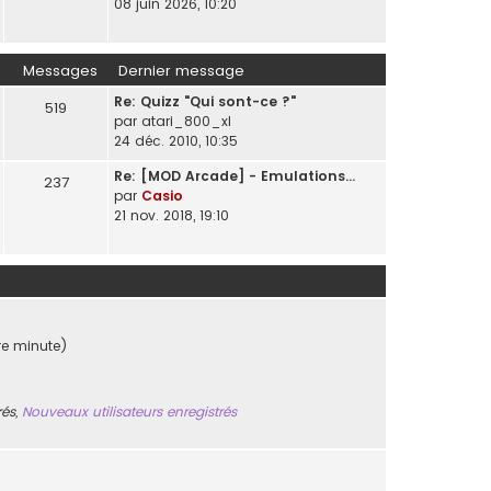
08 juin 2026, 10:20
Messages
Dernier message
Re: Quizz "Qui sont-ce ?"
519
par
atari_800_xl
24 déc. 2010, 10:35
Re: [MOD Arcade] - Emulations…
237
par
Casio
21 nov. 2018, 19:10
ère minute)
rés
,
Nouveaux utilisateurs enregistrés