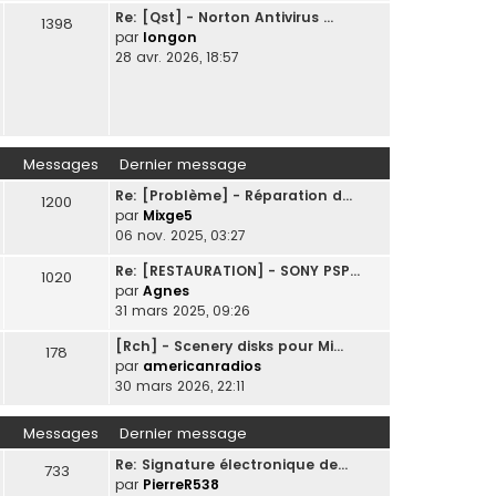
Re: [Qst] - Norton Antivirus …
1398
par
longon
28 avr. 2026, 18:57
Messages
Dernier message
Re: [Problème] - Réparation d…
1200
par
Mixge5
06 nov. 2025, 03:27
Re: [RESTAURATION] - SONY PSP…
1020
par
Agnes
31 mars 2025, 09:26
[Rch] - Scenery disks pour Mi…
178
par
americanradios
30 mars 2026, 22:11
Messages
Dernier message
Re: Signature électronique de…
733
par
PierreR538