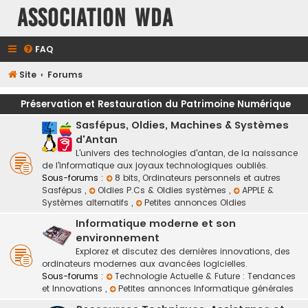
Association WDA
FAQ
Site
Forums
Préservation et Restauration du Patrimoine Numérique
Sasfépus, Oldies, Machines & Systèmes
d'Antan
L'univers des technologies d'antan, de la naissance
de l'informatique aux joyaux technologiques oubliés.
Sous-forums :
8 bits, Ordinateurs personnels et autres
Sasfépus
,
Oldies P.Cs & Oldies systèmes
,
APPLE &
Systèmes alternatifs
,
Petites annonces Oldies
Informatique moderne et son
environnement
Explorez et discutez des dernières innovations, des
ordinateurs modernes aux avancées logicielles.
Sous-forums :
Technologie Actuelle & Future : Tendances
et Innovations
,
Petites annonces Informatique générales