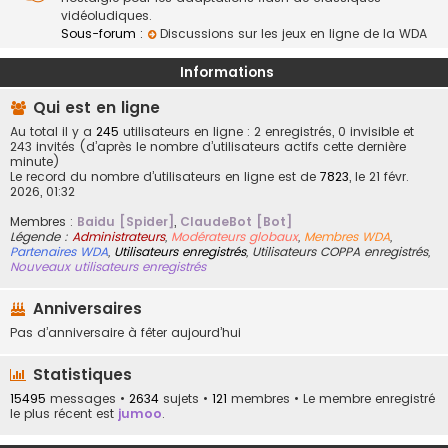
vidéoludiques.
Sous-forum :
Discussions sur les jeux en ligne de la WDA
Informations
Qui est en ligne
Au total il y a
245
utilisateurs en ligne : 2 enregistrés, 0 invisible et
243 invités (d’après le nombre d’utilisateurs actifs cette dernière
minute)
Le record du nombre d’utilisateurs en ligne est de
7823
, le 21 févr.
2026, 01:32
Membres :
Baidu [Spider]
,
ClaudeBot [Bot]
Légende :
Administrateurs
,
Modérateurs globaux
,
Membres WDA
,
Partenaires WDA
,
Utilisateurs enregistrés
,
Utilisateurs COPPA enregistrés
,
Nouveaux utilisateurs enregistrés
Anniversaires
Pas d’anniversaire à fêter aujourd’hui
Statistiques
15495
messages •
2634
sujets •
121
membres • Le membre enregistré
le plus récent est
jumoo
.