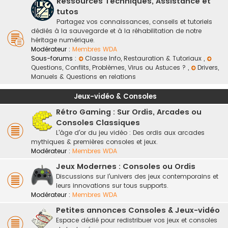
Ressources Techniques, Assistance et
tutos
Partagez vos connaissances, conseils et tutoriels
dédiés à la sauvegarde et à la réhabilitation de notre
héritage numérique.
Modérateur :
Membres WDA
Sous-forums :
Classe Info, Restauration & Tutoriaux
,
Questions, Conflits, Problèmes, Virus ou Astuces ?
,
Drivers,
Manuels & Questions en relations
Jeux-vidéo & Consoles
Rétro Gaming : Sur Ordis, Arcades ou
Consoles Classiques
L'âge d'or du jeu vidéo : Des ordis aux arcades
mythiques & premières consoles et jeux.
Modérateur :
Membres WDA
Jeux Modernes : Consoles ou Ordis
Discussions sur l'univers des jeux contemporains et
leurs innovations sur tous supports.
Modérateur :
Membres WDA
Petites annonces Consoles & Jeux-vidéo
Espace dédié pour redistribuer vos jeux et consoles