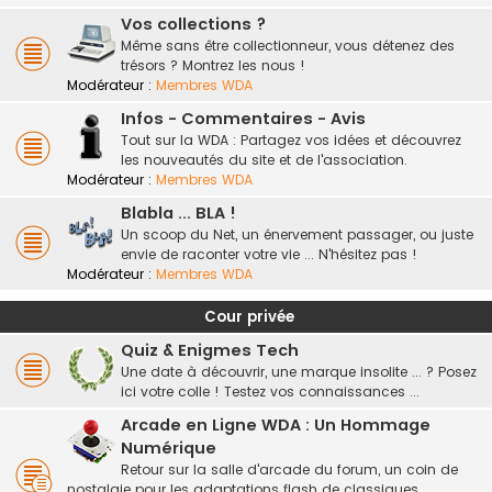
Vos collections ?
Même sans être collectionneur, vous détenez des
trésors ? Montrez les nous !
Modérateur :
Membres WDA
Infos - Commentaires - Avis
Tout sur la WDA : Partagez vos idées et découvrez
les nouveautés du site et de l'association.
Modérateur :
Membres WDA
Blabla ... BLA !
Un scoop du Net, un énervement passager, ou juste
envie de raconter votre vie ... N'hésitez pas !
Modérateur :
Membres WDA
Cour privée
Quiz & Enigmes Tech
Une date à découvrir, une marque insolite ... ? Posez
ici votre colle ! Testez vos connaissances ...
Arcade en Ligne WDA : Un Hommage
Numérique
Retour sur la salle d'arcade du forum, un coin de
nostalgie pour les adaptations flash de classiques