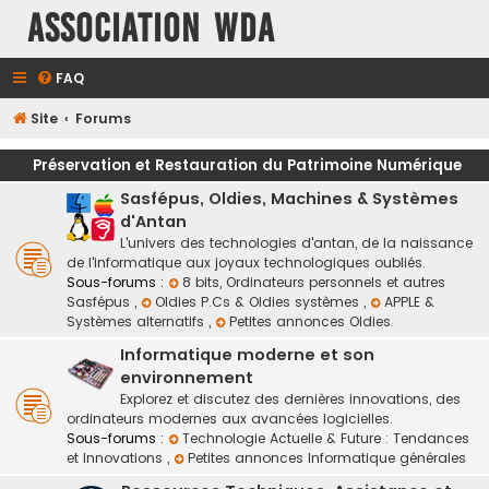
Association WDA
FAQ
Site
Forums
Préservation et Restauration du Patrimoine Numérique
Sasfépus, Oldies, Machines & Systèmes
d'Antan
L'univers des technologies d'antan, de la naissance
de l'informatique aux joyaux technologiques oubliés.
Sous-forums :
8 bits, Ordinateurs personnels et autres
Sasfépus
,
Oldies P.Cs & Oldies systèmes
,
APPLE &
Systèmes alternatifs
,
Petites annonces Oldies
Informatique moderne et son
environnement
Explorez et discutez des dernières innovations, des
ordinateurs modernes aux avancées logicielles.
Sous-forums :
Technologie Actuelle & Future : Tendances
et Innovations
,
Petites annonces Informatique générales