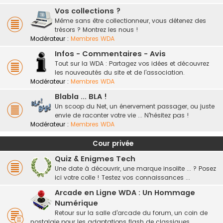
Vos collections ?
Même sans être collectionneur, vous détenez des
trésors ? Montrez les nous !
Modérateur :
Membres WDA
Infos - Commentaires - Avis
Tout sur la WDA : Partagez vos idées et découvrez
les nouveautés du site et de l'association.
Modérateur :
Membres WDA
Blabla ... BLA !
Un scoop du Net, un énervement passager, ou juste
envie de raconter votre vie ... N'hésitez pas !
Modérateur :
Membres WDA
Cour privée
Quiz & Enigmes Tech
Une date à découvrir, une marque insolite ... ? Posez
ici votre colle ! Testez vos connaissances ...
Arcade en Ligne WDA : Un Hommage
Numérique
Retour sur la salle d'arcade du forum, un coin de
nostalgie pour les adaptations flash de classiques