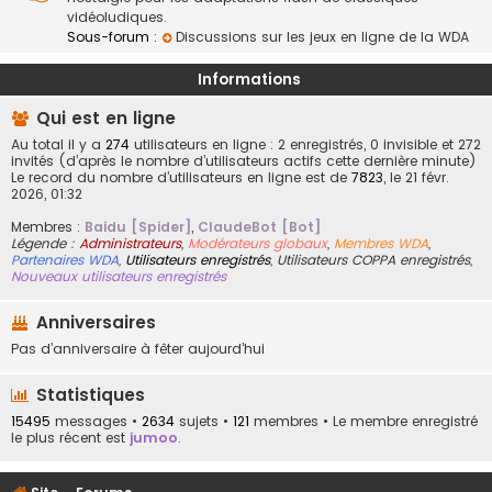
vidéoludiques.
Sous-forum :
Discussions sur les jeux en ligne de la WDA
Informations
Qui est en ligne
Au total il y a
274
utilisateurs en ligne : 2 enregistrés, 0 invisible et 272
invités (d’après le nombre d’utilisateurs actifs cette dernière minute)
Le record du nombre d’utilisateurs en ligne est de
7823
, le 21 févr.
2026, 01:32
Membres :
Baidu [Spider]
,
ClaudeBot [Bot]
Légende :
Administrateurs
,
Modérateurs globaux
,
Membres WDA
,
Partenaires WDA
,
Utilisateurs enregistrés
,
Utilisateurs COPPA enregistrés
,
Nouveaux utilisateurs enregistrés
Anniversaires
Pas d’anniversaire à fêter aujourd’hui
Statistiques
15495
messages •
2634
sujets •
121
membres • Le membre enregistré
le plus récent est
jumoo
.