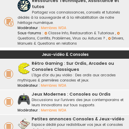
Ressources Techniques, Assistance et
tutos
Partagez vos connaissances, conseils et tutoriels
dédiés à la sauvegarde et à la réhabilitation de notre
héritage numérique.
Modérateur :
Membres WDA
Sous-forums :
Classe Info, Restauration & Tutoriaux
,
Questions, Conflits, Problèmes, Virus ou Astuces ?
,
Drivers,
Manuels & Questions en relations
Jeux-vidéo & Consoles
Rétro Gaming : Sur Ordis, Arcades ou
Consoles Classiques
L'âge d'or du jeu vidéo : Des ordis aux arcades
mythiques & premières consoles et jeux.
Modérateur :
Membres WDA
Jeux Modernes : Consoles ou Ordis
Discussions sur l'univers des jeux contemporains et
leurs innovations sur tous supports.
Modérateur :
Membres WDA
Petites annonces Consoles & Jeux-vidéo
Espace dédié pour redistribuer vos jeux et consoles