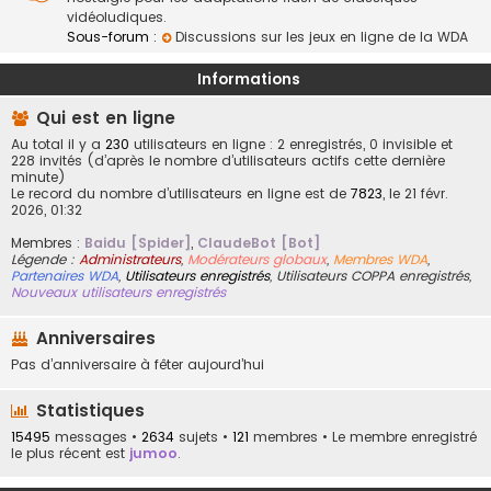
vidéoludiques.
Sous-forum :
Discussions sur les jeux en ligne de la WDA
Informations
Qui est en ligne
Au total il y a
230
utilisateurs en ligne : 2 enregistrés, 0 invisible et
228 invités (d’après le nombre d’utilisateurs actifs cette dernière
minute)
Le record du nombre d’utilisateurs en ligne est de
7823
, le 21 févr.
2026, 01:32
Membres :
Baidu [Spider]
,
ClaudeBot [Bot]
Légende :
Administrateurs
,
Modérateurs globaux
,
Membres WDA
,
Partenaires WDA
,
Utilisateurs enregistrés
,
Utilisateurs COPPA enregistrés
,
Nouveaux utilisateurs enregistrés
Anniversaires
Pas d’anniversaire à fêter aujourd’hui
Statistiques
15495
messages •
2634
sujets •
121
membres • Le membre enregistré
le plus récent est
jumoo
.