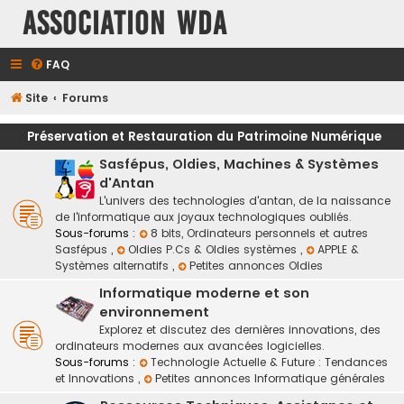
Association WDA
FAQ
Site
Forums
Préservation et Restauration du Patrimoine Numérique
Sasfépus, Oldies, Machines & Systèmes
d'Antan
L'univers des technologies d'antan, de la naissance
de l'informatique aux joyaux technologiques oubliés.
Sous-forums :
8 bits, Ordinateurs personnels et autres
Sasfépus
,
Oldies P.Cs & Oldies systèmes
,
APPLE &
Systèmes alternatifs
,
Petites annonces Oldies
Informatique moderne et son
environnement
Explorez et discutez des dernières innovations, des
ordinateurs modernes aux avancées logicielles.
Sous-forums :
Technologie Actuelle & Future : Tendances
et Innovations
,
Petites annonces Informatique générales