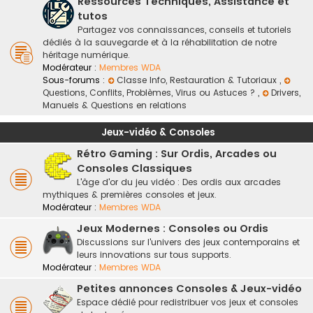
Ressources Techniques, Assistance et
tutos
Partagez vos connaissances, conseils et tutoriels
dédiés à la sauvegarde et à la réhabilitation de notre
héritage numérique.
Modérateur :
Membres WDA
Sous-forums :
Classe Info, Restauration & Tutoriaux
,
Questions, Conflits, Problèmes, Virus ou Astuces ?
,
Drivers,
Manuels & Questions en relations
Jeux-vidéo & Consoles
Rétro Gaming : Sur Ordis, Arcades ou
Consoles Classiques
L'âge d'or du jeu vidéo : Des ordis aux arcades
mythiques & premières consoles et jeux.
Modérateur :
Membres WDA
Jeux Modernes : Consoles ou Ordis
Discussions sur l'univers des jeux contemporains et
leurs innovations sur tous supports.
Modérateur :
Membres WDA
Petites annonces Consoles & Jeux-vidéo
Espace dédié pour redistribuer vos jeux et consoles