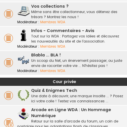
Vos collections ?
Même sans être collectionneur, vous détenez des
trésors ? Montrez les nous !
Modérateur :
Membres WDA
Infos - Commentaires - Avis
Tout sur la WDA : Partagez vos idées et découvrez
les nouveautés du site et de l'association.
Modérateur :
Membres WDA
Blabla ... BLA !
Un scoop du Net, un énervement passager, ou juste
envie de raconter votre vie ... N'hésitez pas !
Modérateur :
Membres WDA
Cour privée
Quiz & Enigmes Tech
Une date à découvrir, une marque insolite ... ? Posez
ici votre colle ! Testez vos connaissances ...
Arcade en Ligne WDA : Un Hommage
Numérique
Retour sur la salle d'arcade du forum, un coin de
nostalgie pour les adaptations flash de classiques