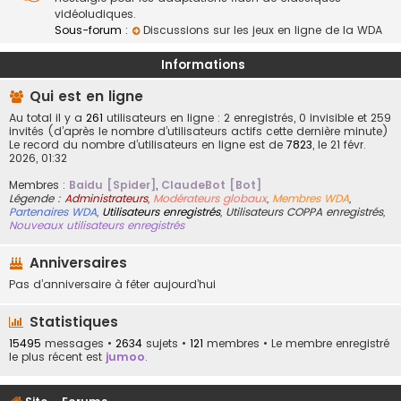
vidéoludiques.
Sous-forum :
Discussions sur les jeux en ligne de la WDA
Informations
Qui est en ligne
Au total il y a
261
utilisateurs en ligne : 2 enregistrés, 0 invisible et 259
invités (d’après le nombre d’utilisateurs actifs cette dernière minute)
Le record du nombre d’utilisateurs en ligne est de
7823
, le 21 févr.
2026, 01:32
Membres :
Baidu [Spider]
,
ClaudeBot [Bot]
Légende :
Administrateurs
,
Modérateurs globaux
,
Membres WDA
,
Partenaires WDA
,
Utilisateurs enregistrés
,
Utilisateurs COPPA enregistrés
,
Nouveaux utilisateurs enregistrés
Anniversaires
Pas d’anniversaire à fêter aujourd’hui
Statistiques
15495
messages •
2634
sujets •
121
membres • Le membre enregistré
le plus récent est
jumoo
.