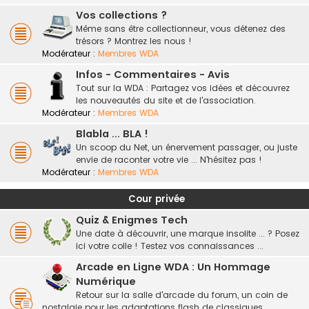
Vos collections ?
Même sans être collectionneur, vous détenez des
trésors ? Montrez les nous !
Modérateur :
Membres WDA
Infos - Commentaires - Avis
Tout sur la WDA : Partagez vos idées et découvrez
les nouveautés du site et de l'association.
Modérateur :
Membres WDA
Blabla ... BLA !
Un scoop du Net, un énervement passager, ou juste
envie de raconter votre vie ... N'hésitez pas !
Modérateur :
Membres WDA
Cour privée
Quiz & Enigmes Tech
Une date à découvrir, une marque insolite ... ? Posez
ici votre colle ! Testez vos connaissances ...
Arcade en Ligne WDA : Un Hommage
Numérique
Retour sur la salle d'arcade du forum, un coin de
nostalgie pour les adaptations flash de classiques