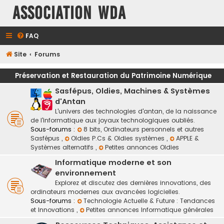
Association WDA
FAQ
Site
Forums
Préservation et Restauration du Patrimoine Numérique
Sasfépus, Oldies, Machines & Systèmes
d'Antan
L'univers des technologies d'antan, de la naissance
de l'informatique aux joyaux technologiques oubliés.
Sous-forums :
8 bits, Ordinateurs personnels et autres
Sasfépus
,
Oldies P.Cs & Oldies systèmes
,
APPLE &
Systèmes alternatifs
,
Petites annonces Oldies
Informatique moderne et son
environnement
Explorez et discutez des dernières innovations, des
ordinateurs modernes aux avancées logicielles.
Sous-forums :
Technologie Actuelle & Future : Tendances
et Innovations
,
Petites annonces Informatique générales