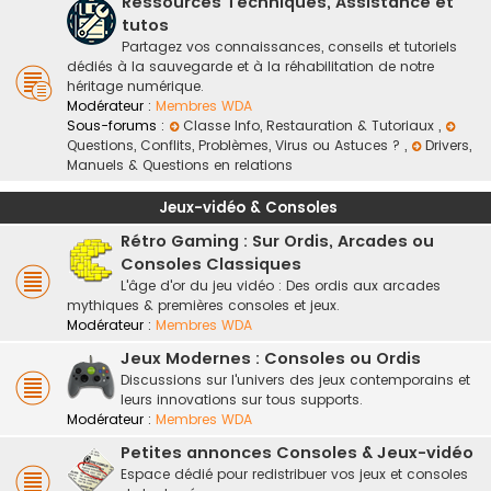
Ressources Techniques, Assistance et
tutos
Partagez vos connaissances, conseils et tutoriels
dédiés à la sauvegarde et à la réhabilitation de notre
héritage numérique.
Modérateur :
Membres WDA
Sous-forums :
Classe Info, Restauration & Tutoriaux
,
Questions, Conflits, Problèmes, Virus ou Astuces ?
,
Drivers,
Manuels & Questions en relations
Jeux-vidéo & Consoles
Rétro Gaming : Sur Ordis, Arcades ou
Consoles Classiques
L'âge d'or du jeu vidéo : Des ordis aux arcades
mythiques & premières consoles et jeux.
Modérateur :
Membres WDA
Jeux Modernes : Consoles ou Ordis
Discussions sur l'univers des jeux contemporains et
leurs innovations sur tous supports.
Modérateur :
Membres WDA
Petites annonces Consoles & Jeux-vidéo
Espace dédié pour redistribuer vos jeux et consoles