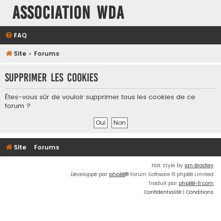
Association WDA
FAQ
Site
Forums
Supprimer les cookies
Êtes-vous sûr de vouloir supprimer tous les cookies de ce
forum ?
Site
Forums
Flat Style by
Ian Bradley
Développé par
phpBB
® Forum Software © phpBB Limited
Traduit par
phpBB-fr.com
Confidentialité
|
Conditions